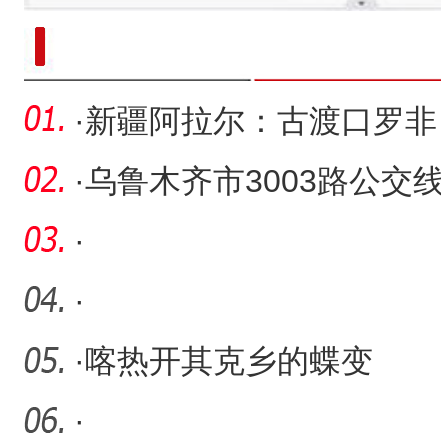
新疆南部红枣采收加工
·
新疆阿拉尔：古渡口罗非
鱼丰收 中秋节可尝鲜
·
乌鲁木齐市3003路公交线
路延伸至五家渠市
·
·
·
喀热开其克乡的蝶变
·