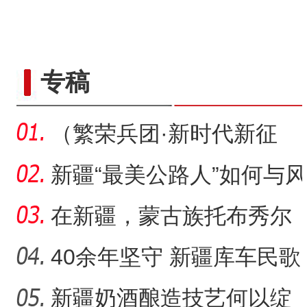
“五一”假期，开都河天鹅
专稿
（繁荣兵团·新时代新征
程）沙漠瀚海中的新疆兵
新疆“最美公路人”如何与风
团
沙“硬碰硬”？
在新疆，蒙古族托布秀尔
音乐何以传承不息？
40余年坚守 新疆库车民歌
传承人用歌声展现非遗魅
新疆奶酒酿造技艺何以绽