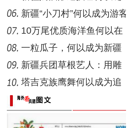
“阿克苏是个好地方·四季之
力
放光彩？
新疆“小刀村”何以成为游客
体验非遗技艺打卡地？
10万尾优质海洋鱼何以在
新疆沙漠里安家？
一粒瓜子，何以成为新疆
的名片？
新疆兵团草根艺人：用雕
塑述说“兵团故事”雕刻别
塔吉克族鹰舞何以成为追
求美好生活的展现？