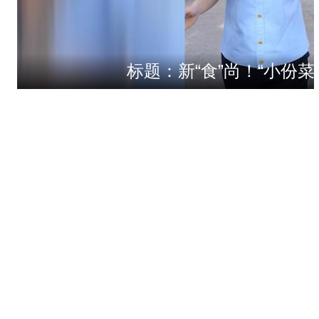
标题：新“食”尚！“小份菜