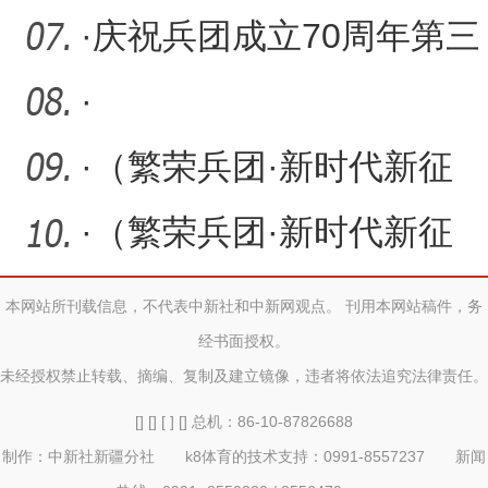
·
庆祝兵团成立70周年第三
师图木舒克市发展成就之
·
工
·
（繁荣兵团·新时代新征
程）小辣椒“点燃”农民致
·
（繁荣兵团·新时代新征
程）奎屯河引水工程：防
本网站所刊载信息，不代表中新社和中新网观点。 刊用本网站稿件，务
经书面授权。
洪
未经授权禁止转载、摘编、复制及建立镜像，违者将依法追究法律责任。
[] [] [ ] [] 总机：86-10-87826688
制作：中新社新疆分社 k8体育的技术支持：0991-8557237 新闻