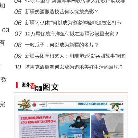
40余年坚守 新疆库车民歌传承人用歌声展现非
加
“阿克苏是个好地方·四季之美”——《走进
遗魅力
新疆奶酒酿造技艺何以绽放光彩？
新疆“小刀村”何以成为游客体验非遗技艺打卡
03
地？
10万尾优质海洋鱼何以在新疆沙漠里安家？
有
一粒瓜子，何以成为新疆的名片？
新疆兵团草根艺人：用雕塑述说“兵团故事”雕刻
发
别
塔吉克族鹰舞何以成为追求美好生活的展现？
业数
完
建