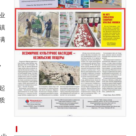
业
镇
满
，
起
质
新疆南部红枣采收加工忙