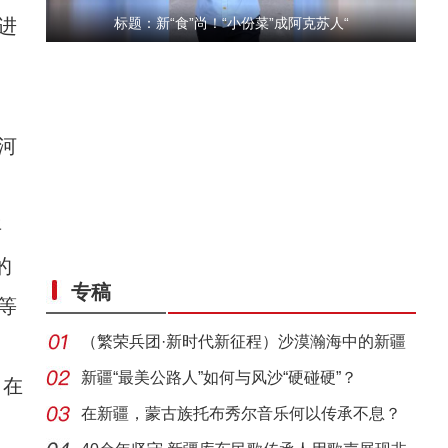
进
标题：新“食”尚！“小份菜”成阿克苏人“
河
年
“五一”假期，开都河天鹅湾迎客流高峰
的
专稿
等
（繁荣兵团·新时代新征程）沙漠瀚海中的新疆
兵团
新疆“最美公路人”如何与风沙“硬碰硬”？
，在
在新疆，蒙古族托布秀尔音乐何以传承不息？