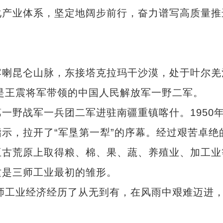
化产业体系，坚定地阔步前行，奋力谱写高质量推
喇昆仑山脉，东接塔克拉玛干沙漠，处于叶尔羌
身是王震将军带领的中国人民解放军一野二军。
一野战军一兵团二军进驻南疆重镇喀什。1950
示，拉开了“军垦第一犁”的序幕。经过艰苦卓绝
亘古荒原上取得粮、棉、果、蔬、养殖业、加工业
这是三师工业最初的雏形。
师工业经济经历了从无到有，在风雨中艰难迈进