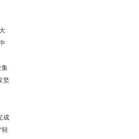
大
中
业集
攻坚
新疆兵团：金融活水助乡村产业振兴路越走越
完成
“轻