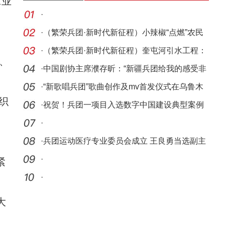
工业
·
·
（繁荣兵团·新时代新征程）小辣椒“点燃”农民
致
·
（繁荣兵团·新时代新征程）奎屯河引水工程：
、
防洪
·
中国剧协主席濮存昕：“新疆兵团给我的感受非
常深
·
“新歌唱兵团”歌曲创作及mv首发仪式在乌鲁木
织
齐
·
祝贺！兵团一项目入选数字中国建设典型案例
·
·
兵团运动医疗专业委员会成立 王良勇当选副主
任委员
·
紧
·
大