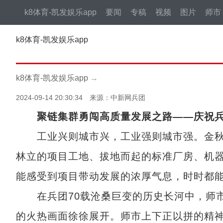
k8体育-凯发娱乐app
要闻
专稿
视频
图片
师市
k8体育-凯发娱乐app
k8体育-凯发娱乐app
→
2024-09-14 20:30:34 来源：中新网兵团
聚链集群勇闯高质量发展之路——庆祝兵
工业兴则城市兴，工业强则城市强。金秋
林立的项目工地、拔地而起的标准厂房、机
能感受到项目带动发展的浓厚气息，时时都
在兵团70载沧桑巨变的历史长河中，师市
的火热画面徐徐展开。师市上下正以拼的精