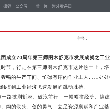
援疆
公众号
一带一路
海外看兵团
字号：
团成立70周年第三师图木舒克市发展成就之工
时节，行走在第三师图木舒克市这片热土上，塔
器轰鸣的生产车间、忙碌有序的作业工人……处处
能触摸到工业经济飞速发展的跳动脉搏。
一路披荆斩棘、破浪前行，一幅幅拼经济、搞建
神、闯的劲头、创的勇气，立足资源禀赋和产业基