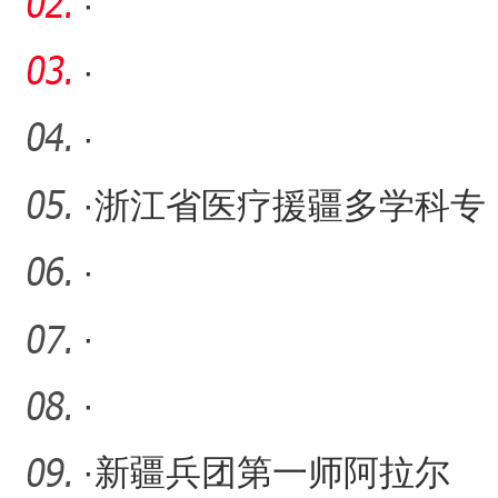
引资到位资金11.387亿元
·
·
·
·
浙江省医疗援疆多学科专
科联盟赴柯坪县开展学术
·
交
·
·
·
新疆兵团第一师阿拉尔