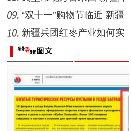
普“小苹果”如何成为乡村
“双十一”购物节临近 新疆
本土美妆如何“出圈”？
新疆兵团红枣产业如何实
现高质量发展？