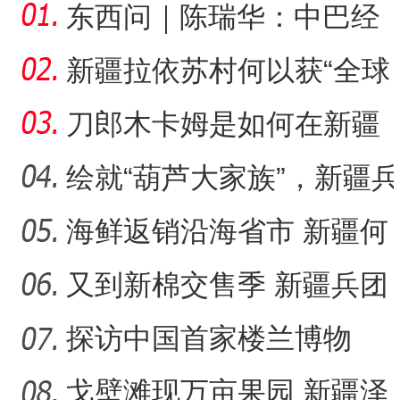
东西问｜陈瑞华：中巴经
济走廊如何体现“共商共建
新疆拉依苏村何以获“全球
人居环境村落范例”奖？
刀郎木卡姆是如何在新疆
麦盖提县有序传承的？
绘就“葫芦大家族”，新疆兵
团83岁老人为何痴迷烙
海鲜返销沿海省市 新疆何
以成中国的“大漠渔乡”？
又到新棉交售季 新疆兵团
落实棉花质量追溯成效几
探访中国首家楼兰博物
何
馆：“楼兰美女”谜几何？
戈壁滩现万亩果园 新疆泽