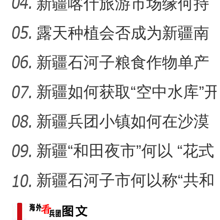
了解新疆生产建设兵团
新疆喀什旅游市场缘何持
续火热？
露天种植会否成为新疆南
果北种新方式？
新疆石河子粮食作物单产
缘何越来越高？
新疆如何获取“空中水库”开
启密码？
新疆兵团小镇如何在沙漠
腹地书写“绿色奇迹”？
新疆“和田夜市”何以 “花式
出圈”？
新疆石河子市何以称“共和
国军垦第一城”