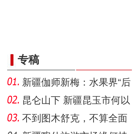
专稿
新疆伽师新梅：水果界“后
起之秀”如何“脱颖而出
昆仑山下 新疆昆玉市何以
被称为“玉润之城”
不到图木舒克，不算全面