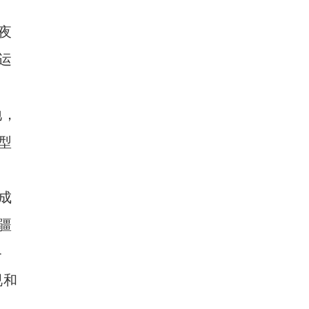
夜
新疆昆仑山下上千亩桃花、杏花争相绽放
运
地，
型
成
疆
各
视和