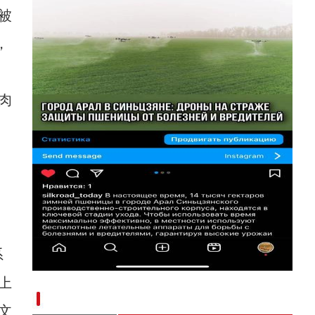
被
，
肉
系
上
新疆阿拉尔市：植保无人机助力小麦病虫害防
文