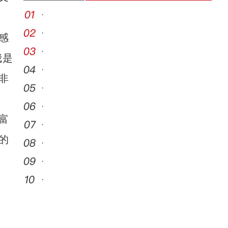
·
·
感
·
我是
·
非
·
·
富
·
的
·
·
·