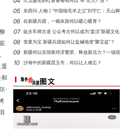
久负盛名的吐鲁番葡萄何以“串”出大产业？
东西问·人物丨“中国细毛羊之父”刘守仁：天山脚
在新疆兵团，一碗灰面何以暖心暖胃？
柳
徒步车师古道 公众考古何以成为“盘活”新疆文化
遗
变废为宝 新疆兵团如何让盐碱地变“聚宝盆”？
驼
新疆何以实现夜经济繁荣、释放新活力？一场现
。
场推
沙海中的新疆昆玉市，何以让人难忘？
三蛋
去和
尔·
烤
田