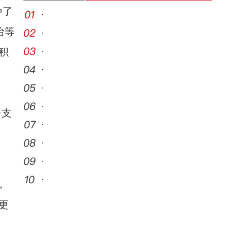
种了
·
治等
·
积
·
·
·
·
分支
·
·
·
·
，
更