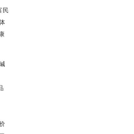
富民
新疆兵团：金融活水助乡村产业振兴路越走越
体
康
碱
品
价