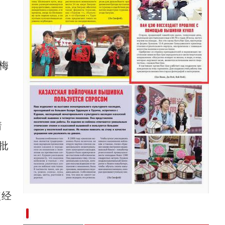
梅
着
批
植经
新疆兵团手艺人用绣塑布偶技艺秀出新疆“老