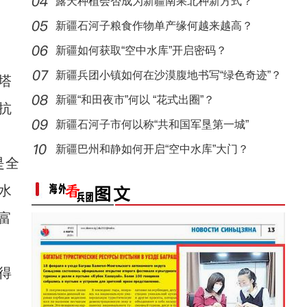
露天种植会否成为新疆南果北种新方式？
新疆石河子粮食作物单产缘何越来越高？
新疆如何获取“空中水库”开启密码？
新疆兵团小镇如何在沙漠腹地书写“绿色奇迹”？
塔
新疆“和田夜市”何以 “花式出圈”？
抗
新疆石河子市何以称“共和国军垦第一城”
新疆巴州和静如何开启“空中水库”大门？
是全
水
富
得