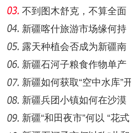
被称为“玉润之城”
不到图木舒克，不算全面
了解新疆生产建设兵团
新疆喀什旅游市场缘何持
续火热？
露天种植会否成为新疆南
果北种新方式？
新疆石河子粮食作物单产
缘何越来越高？
新疆如何获取“空中水库”开
启密码？
新疆兵团小镇如何在沙漠
腹地书写“绿色奇迹”？
新疆“和田夜市”何以 “花式