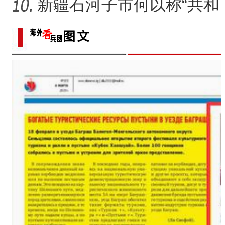
出圈”？
新疆石河子市何以称“共和
国军垦第一城”