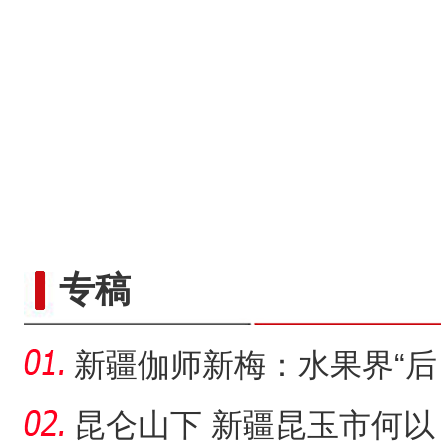
专稿
新疆伽师新梅：水果界“后
起之秀”如何“脱颖而出
昆仑山下 新疆昆玉市何以