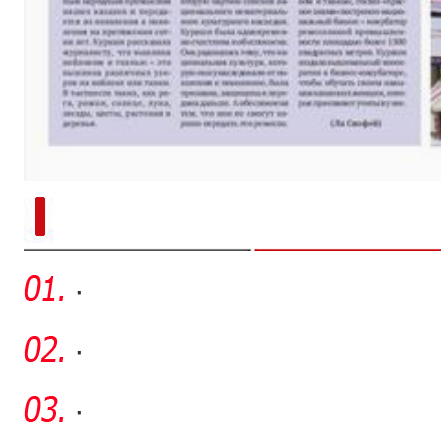
新疆兵团手艺人用绣塑布偶技艺秀
·
·
·