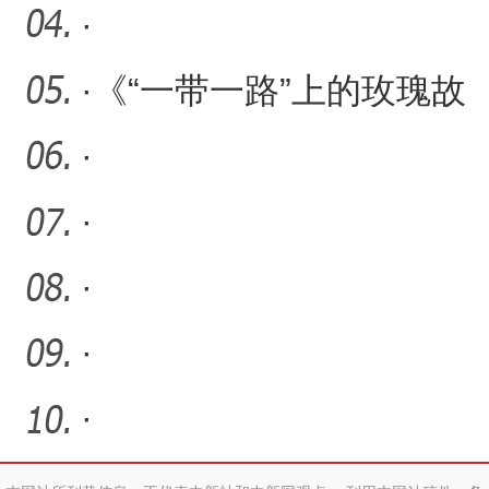
·
·
《“一带一路”上的玫瑰故
事》乌尔都语版发布 巴基
·
·
·
·
·