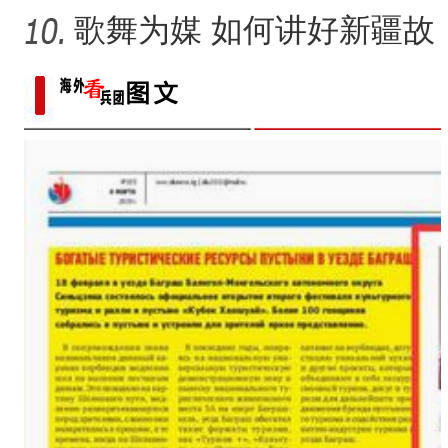
中水库”大门？
歌舞为媒 如何讲好新疆故
事？