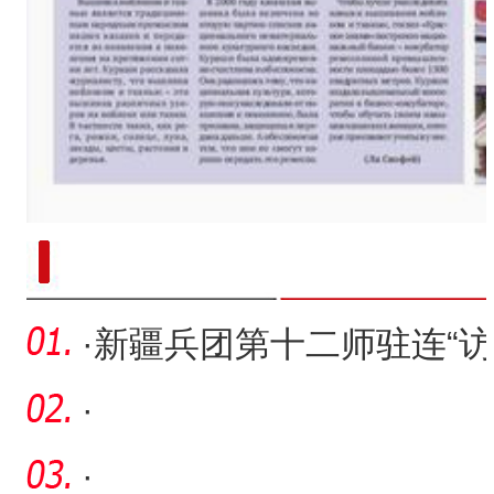
新疆兵团手艺人用绣塑布偶技艺秀
·
新疆兵团第十二师驻连“访
惠聚”工作纪实
·
·