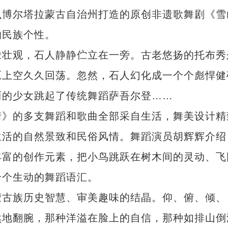
博尔塔拉蒙古自治州打造的原创非遗歌舞剧《雪
的民族个性。
壮观，石人静静伫立在一旁。古老悠扬的托布秀
原上空久久回荡。忽然，石人幻化成一个个彪悍健
丽的少女跳起了传统舞蹈萨吾尔登……
》的多支舞蹈和歌曲全部采自生活，舞美设计精
生活的自然景致和民俗风情。舞蹈演员胡辉辉介绍
丰富的创作元素，把小鸟跳跃在树木间的灵动、飞
个个生动的舞蹈语汇。
古族历史智慧、审美趣味的结晶。仰、俯、倾、
然地翻腕，那种洋溢在脸上的自信，那种如排山倒