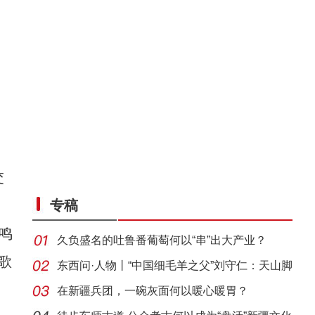
交
专稿
鸣
久负盛名的吐鲁番葡萄何以“串”出大产业？
歌
东西问·人物丨“中国细毛羊之父”刘守仁：天山脚
在新疆兵团，一碗灰面何以暖心暖胃？