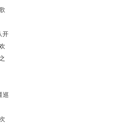
歌
从开
欢
新疆兵团：红枣加工忙 产品销往全国各地
之
疆巡
次