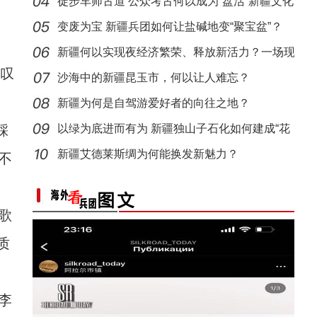
徒步车师古道 公众考古何以成为“盘活”新疆文化
遗
变废为宝 新疆兵团如何让盐碱地变“聚宝盆”？
新疆何以实现夜经济繁荣、释放新活力？一场现
叹
场推
沙海中的新疆昆玉市，何以让人难忘？
新疆为何是自驾游爱好者的向往之地？
踩
以绿为底进而有为 新疆独山子石化如何建成“花
园工
新疆艾德莱斯绸为何能换发新魅力？
不
歌
质
李