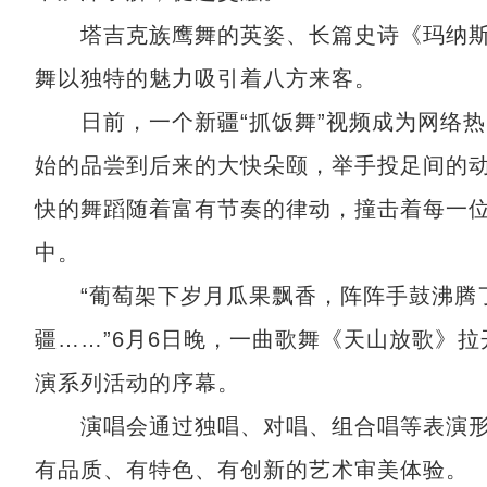
塔吉克族鹰舞的英姿、长篇史诗《玛纳斯
舞以独特的魅力吸引着八方来客。
日前，一个新疆“抓饭舞”视频成为网络热点
始的品尝到后来的大快朵颐，举手投足间的
快的舞蹈随着富有节奏的律动，撞击着每一
中。
“葡萄架下岁月瓜果飘香，阵阵手鼓沸腾了
疆……”6月6日晚，一曲歌舞《天山放歌》拉
演系列活动的序幕。
演唱会通过独唱、对唱、组合唱等表演形
有品质、有特色、有创新的艺术审美体验。