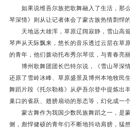
如果说维吾尔族把歌舞融入了生活，那么
琴深情》则从让记者体会了蒙古族热情剽悍
天地远大雄浑，草原辽阔寂静，雪山高耸
琴声从天际飘来，悠长的音乐透过云层在草
的青年，他们拨动托布秀尔琴弦，与青春亮
博州歌舞团团长巴特尔说，《雪山琴深情
还原了雪岭冰峰、草原盛景及博州本地牧民
舞蹈片段《托尔勒格》从萨吾尔登中提炼出
巢口的雀跃、翅膀扇动的形态等，幻化成一
蒙古舞作为我国少数民族舞蹈之一，是蒙
侧，彪悍健硕的青年们不断地抖动肩膀，猛