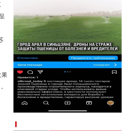
工
呈
苏
效果
，
新疆阿拉尔市：植保无人机助力小麦病虫害防