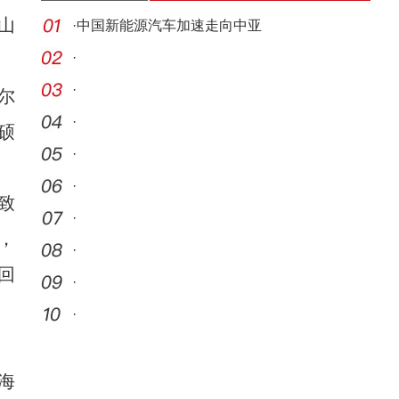
山
·
中国新能源汽车加速走向中亚
·
·
尔
·
硕
·
·
致
·
，
·
回
·
·
海