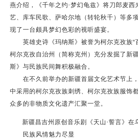
燕介绍，《千年之约·梦幻龟兹》将刀郎麦西
艺、库车民歌、萨哈尔地（转轮秋千）等多
现了一台颇具梦幻色彩的视听盛宴。
英雄史诗《玛纳斯》被誉为柯尔克孜族“百
柯尔克孜自治州（简称克州）充分发掘了新
斯》与民族民间舞积极融合。
在不久前举办的新疆首届文化艺术节上，克
中采用的柯尔克孜族刺绣、柯尔克孜族服饰
众多的非物质文化遗产汇聚一堂。
新疆昌吉州原创音乐剧《天山·誓言》在
民族风情魅力尽显