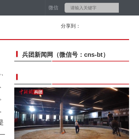
微信
分享到：
兵团新闻网
（微信号：cns-bt）
记、
、
。
。
是
一