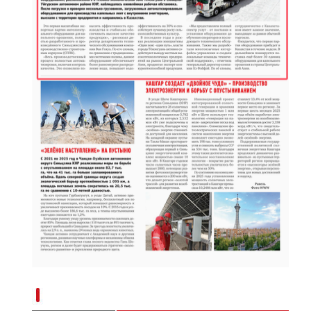
金秋时节丰收忙 万亩食葵喜丰收
“兵团造”内镶贴片式滴灌带设备出口中亚