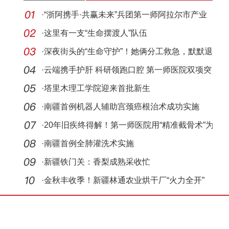
·
“浙阿携手·共赢未来”兵团第一师阿拉尔市产业
对
·
这里有一支“生命摆渡人”队伍
·
深夜街头的“生命守护”！她俩分工救急，默默退
场
·
云端携手护肝 科研领跑口腔 第一师医院双项突
破惠
·
塔里木理工学院迎来首批新生
·
南疆首例机器人辅助宫颈癌根治术成功实施
·
20年旧疾终得解！第一师医院用“精准截骨术”为
患
·
南疆首例全肺灌洗术实施
·
新疆铁门关：香梨成熟采收忙
·
金秋丰收季！新疆林通农业烘干厂“火力全开”