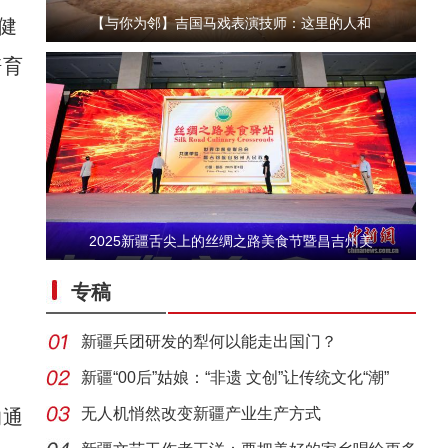
健
【与你为邻】吉国马戏表演技师：这里的人和
培育
2025新疆舌尖上的丝绸之路美食节暨昌吉州美
第一师六团西梅进入采摘期
专稿
新疆兵团研发的犁何以能走出国门？
新疆“00后”姑娘：“非遗 文创”让传统文化“潮”
无人机悄然改变新疆产业生产方式
的通