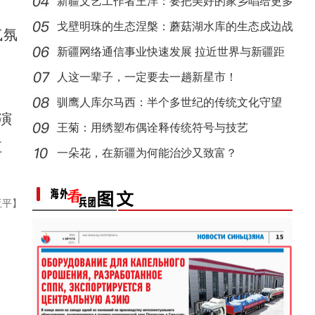
新疆文艺工作者王洋：要把美好的家乡唱给更多
新疆戈壁滩上番茄晾晒忙
新疆石河子：打造“空中丝路”现代物流新枢
人听
戈壁明珠的生态涅槃：蘑菇湖水库的生态戍边战
气氛
新疆网络通信事业快速发展 拉近世界与新疆距
离
人这一辈子，一定要去一趟新星市！
驯鹰人库尔马西：半个多世纪的传统文化守望
演
王菊：用绣塑布偶诠释传统符号与技艺
江
一朵花，在新疆为何能治沙又致富？
海外华文媒体打卡新疆喀什古城 感受民俗风情
新疆石河子：国际物流枢纽新城
亚平】