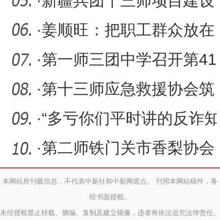
的十三年坚守与担当
·
新疆兵团十三师项目建设
开启“秋季攻势”
·
姜顺旺：把职工群众放在
心尖尖上
·
第一师三团中学召开第41
个教师节表彰大会
·
第十三师应急救援协会筑
牢安全防线
·
“多亏你们平时讲的反诈知
识！”
·
第二师铁门关市香梨协会
成立并召开第一届会员大
本网站所刊载信息，不代表中新社和中新网观点。 刊用本网站稿件，务
经书面授权。
会
未经授权禁止转载、摘编、复制及建立镜像，违者将依法追究法律责任。