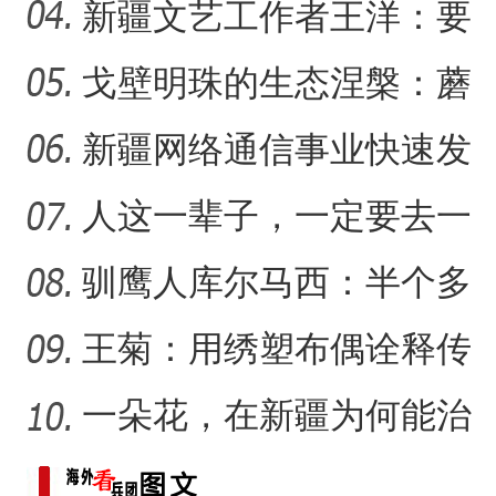
生产方式
新疆文艺工作者王洋：要
把美好的家乡唱给更多人
戈壁明珠的生态涅槃：蘑
新疆戈壁滩上番茄
新疆石河子：打造“空中丝路
听
菇湖水库的生态戍边战
新疆网络通信事业快速发
展 拉近世界与新疆距离
人这一辈子，一定要去一
趟新星市！
驯鹰人库尔马西：半个多
世纪的传统文化守望
王菊：用绣塑布偶诠释传
统符号与技艺
一朵花，在新疆为何能治
沙又致富？