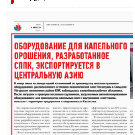
海外华文媒体打卡新疆喀什古
新疆石河子：国际物