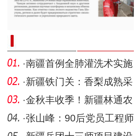
“兵团造”内镶贴片式滴灌带设备
·
南疆首例全肺灌洗术实施
·
新疆铁门关：香梨成熟采
收忙
·
金秋丰收季！新疆林通农
业烘干厂“火力全开”
·
张山峰：90后党员工程师