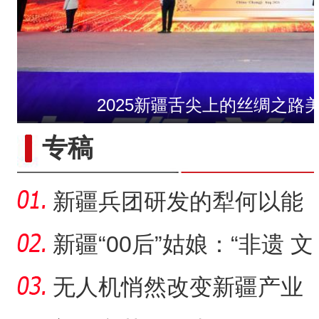
2025新疆舌尖上的丝绸之路
第一师六团西梅进
专稿
新疆兵团研发的犁何以能
走出国门？
新疆“00后”姑娘：“非遗 文
创”让传统文化“潮”
无人机悄然改变新疆产业