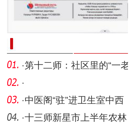
新疆南部红枣采收加工
·
第十二师：社区里的“一老
一小”幸福密码
·
·
中医阁“驻”进卫生室中西
优质服务“到”身边
·
十三师新星市上半年农林