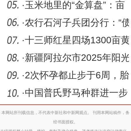
牧渔及服务业总产值同比
·
玉米地里的“金算盘”：亩
增
亩精算孕丰收
·
农行石河子兵团分行：“债
贷组合”融资模式赋能兵
·
十三师红星四场1300亩黄
金粮my73玉米进入灌浆期
·
新疆阿拉尔市2025年阳光
少年工会夏令营活动举办
·
2次怀孕都止步于6周，胎
停“魔咒”的背后竟是……
·
中国普氏野马种群进一步
扩大 总数突破900匹
本网站所刊载信息，不代表中新社和中新网观点。 刊用本网站稿件，务
经书面授权。