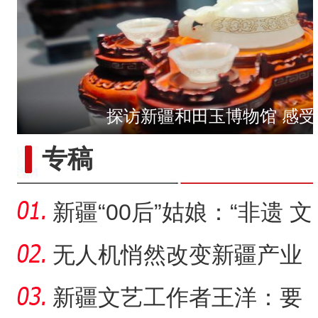
探访新疆和田玉博物馆 感受
【与你为邻】俄罗斯教授：
专稿
新疆“00后”姑娘：“非遗 文
创”让传统文化“潮”
无人机悄然改变新疆产业
生产方式
新疆文艺工作者王洋：要