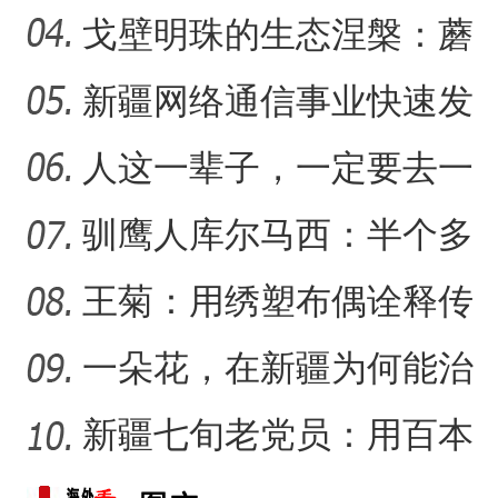
把美好的家乡唱给更多人
戈壁明珠的生态涅槃：蘑
听
菇湖水库的生态戍边战
新疆网络通信事业快速发
新疆杂话剧《兵团人家2》
【与你为邻】西班牙机械师
展 拉近世界与新疆距离
人这一辈子，一定要去一
趟新星市！
驯鹰人库尔马西：半个多
世纪的传统文化守望
王菊：用绣塑布偶诠释传
统符号与技艺
一朵花，在新疆为何能治
沙又致富？
新疆七旬老党员：用百本