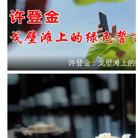
许登金：戈壁滩上的