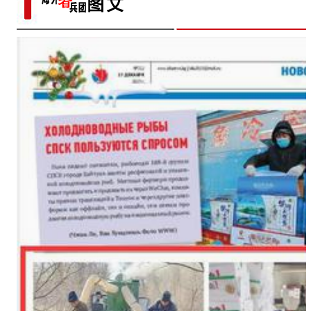
日记记录村子半个多世纪
变
中国新疆国际民族舞蹈节落幕
【与你为邻】海比夫：用六