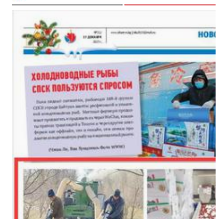
变
中国新疆国际民族舞蹈节落幕
【与你为邻】海比夫：用六