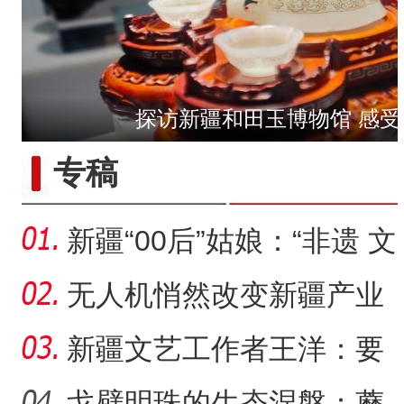
探访新疆和田玉博物馆 感受
【与你为邻】俄罗斯教授：
专稿
新疆“00后”姑娘：“非遗 文
创”让传统文化“潮”
无人机悄然改变新疆产业
生产方式
新疆文艺工作者王洋：要
把美好的家乡唱给更多人
戈壁明珠的生态涅槃：蘑