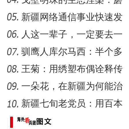
听
菇湖水库的生态戍边战
新疆网络通信事业快速发
新疆杂话剧《兵团人家2》
【与你为邻】西班牙机械师
展 拉近世界与新疆距离
人这一辈子，一定要去一
趟新星市！
驯鹰人库尔马西：半个多
世纪的传统文化守望
王菊：用绣塑布偶诠释传
统符号与技艺
一朵花，在新疆为何能治
沙又致富？
新疆七旬老党员：用百本
日记记录村子半个多世纪