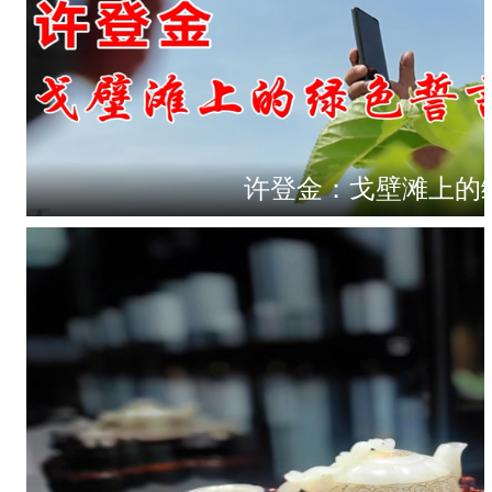
许登金：戈壁滩上的