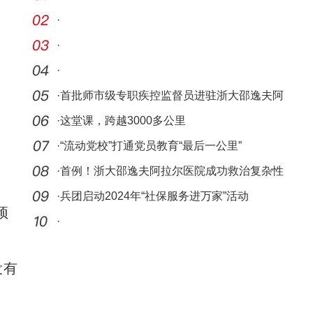
·
·
·
·
首批师市级专职疾控监督员进驻浙大邵逸夫阿
拉尔医
·
这堂课，跨越3000多公里
·
“流动党校”打通党员教育“最后一公里”
·
首例！浙大邵逸夫阿拉尔医院成功救治复杂性
主动脉
·
兵团启动2024年“社保服务进万家”活动
预
·
没有