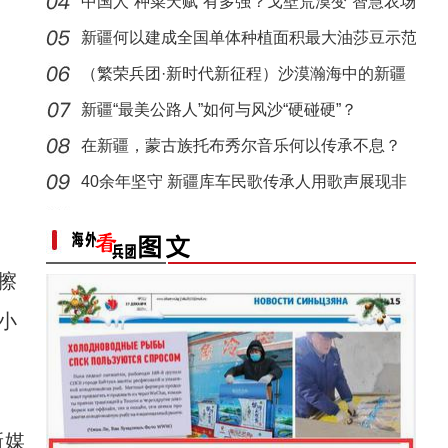
中国人“种菜天赋”有多强？戈壁荒漠变“智慧农场
新疆何以建成全国单体种植面积最大油莎豆示范
基地
（繁荣兵团·新时代新征程）沙漠瀚海中的新疆
兵团
新疆“最美公路人”如何与风沙“硬碰硬”？
在新疆，蒙古族托布秀尔音乐何以传承不息？
40余年坚守 新疆库车民歌传承人用歌声展现非
遗魅力
标题：新“食”尚！“小份菜”成阿克苏人“
擦
小
新媒