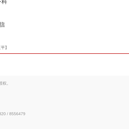
外科
信
亚平】
新疆兵团：金融活水助乡村产业振兴路越走越
授权。
0 / 8556479