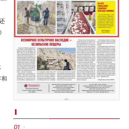
还
》
水
容和
新疆南部红枣采收加工忙
·