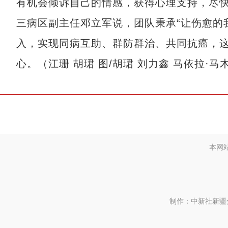
有机会倾诉自己的情感，获得心理支持，尽快
三病区副主任邓立军说，团队秉承“让伤愈的
入，实现同病互助、群防群治、共同抗癌，
心。（江珊 胡珺 图/胡珺 刘力鑫 马依拉·马
本网
制作：中新社新疆分社