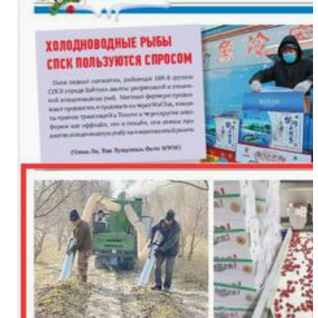
标题：新“食”尚！“小份菜