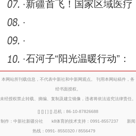
·
新疆首飞！国家区域医疗
中心“昆岗号”医疗空中快
·
·
·
石河子“阳光温暖行动”：
爱心捐赠暖寒冬
本网站所刊载信息，不代表中新社和中新网观点。 刊用本网站稿件，务
经书面授权。
未经授权禁止转载、摘编、复制及建立镜像，违者将依法追究法律责任。
[] [] [ ] [] 总机：86-10-87826688
制作：中新社新疆分社 k8体育的技术支持：0991-8557237 新闻
热线：0991- 8550320 / 8556479