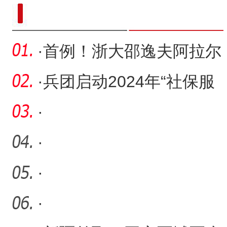
新疆南部红枣采收加工
·
首例！浙大邵逸夫阿拉尔
医院成功救治复杂性主动
·
兵团启动2024年“社保服
脉
务进万家”活动
·
·
·
·