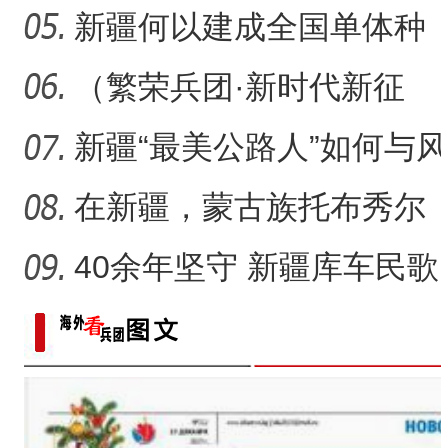
戈壁荒漠变“智慧农场
新疆何以建成全国单体种
植面积最大油莎豆示范基
（繁荣兵团·新时代新征
地
程）沙漠瀚海中的新疆兵
新疆“最美公路人”如何与风
团
沙“硬碰硬”？
在新疆，蒙古族托布秀尔
音乐何以传承不息？
40余年坚守 新疆库车民歌
传承人用歌声展现非遗魅
力