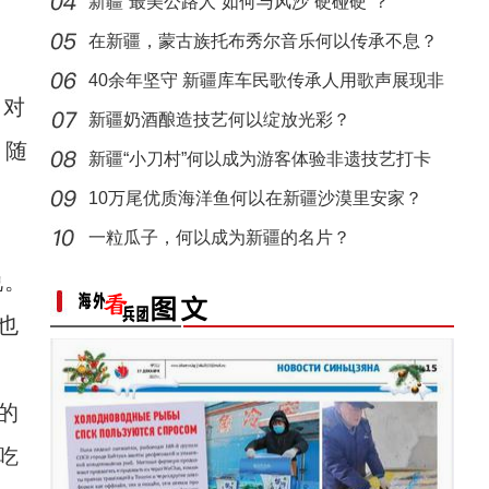
兵团
新疆“最美公路人”如何与风沙“硬碰硬”？
在新疆，蒙古族托布秀尔音乐何以传承不息？
40余年坚守 新疆库车民歌传承人用歌声展现非
，对
遗魅力
新疆奶酒酿造技艺何以绽放光彩？
。随
新疆“小刀村”何以成为游客体验非遗技艺打卡
。
地？
10万尾优质海洋鱼何以在新疆沙漠里安家？
一粒瓜子，何以成为新疆的名片？
说。
标题：新“食”尚！“小份菜”成阿克苏人“
也
的
吃