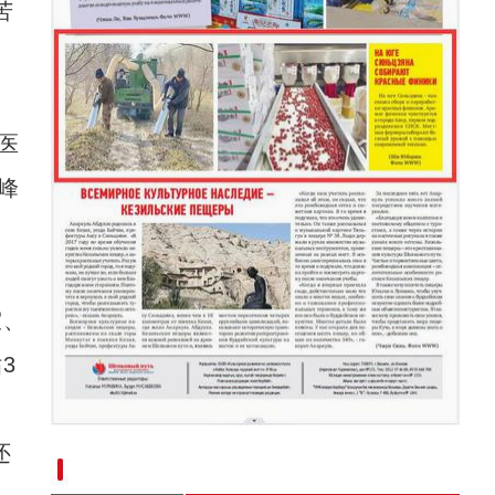
苦
医
峰
室、
3
新疆南部红枣采收加工忙
还