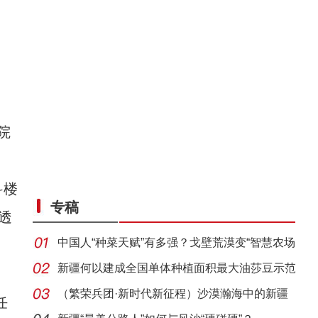
院
科楼
专稿
透
中国人“种菜天赋”有多强？戈壁荒漠变“智慧农场
新疆何以建成全国单体种植面积最大油莎豆示范
基地
（繁荣兵团·新时代新征程）沙漠瀚海中的新疆
任