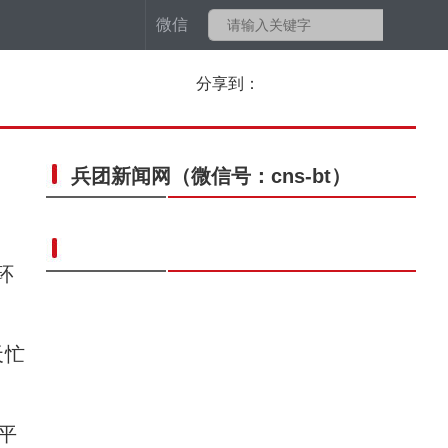
微信
分享到：
兵团新闻网
（微信号：cns-bt）
。
环
天忙
平