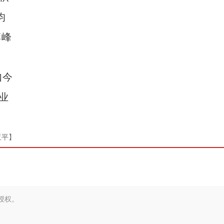
均
新疆兵团冷水鱼热销
李峰
如今
业
亚平】
授权。