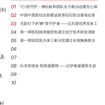
·
“心”的守护：傅松龄和团队全力救治边疆先心病
回到
患
·
中国中西医结合新疆泌尿系结石防治基地在第
一师医
·
无影灯下的“醉”美守护者——记兵团优秀党务工
作
·
第一师医院精准腹腔热灌注化疗技术助攻清除
。
癌细胞
·
第一师医院医共体三家分院通过全国胸痛救治
单元验
·
及
·
·
白衣担使命 医路援疆情——记伊春援疆医生赵
晓亮
·
集
·
积