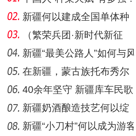
戈壁荒漠变“智慧农场
新疆何以建成全国单体种
植面积最大油莎豆示范基
（繁荣兵团·新时代新征
地
程）沙漠瀚海中的新疆兵
新疆“最美公路人”如何与风
团
沙“硬碰硬”？
在新疆，蒙古族托布秀尔
音乐何以传承不息？
40余年坚守 新疆库车民歌
传承人用歌声展现非遗魅
新疆奶酒酿造技艺何以绽
力
放光彩？
新疆“小刀村”何以成为游客