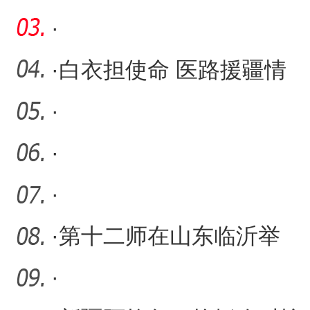
验
·
·
白衣担使命 医路援疆情
——记伊春援疆医生赵晓
·
亮
·
·
·
第十二师在山东临沂举
办“一带一路”招商引资推介
·