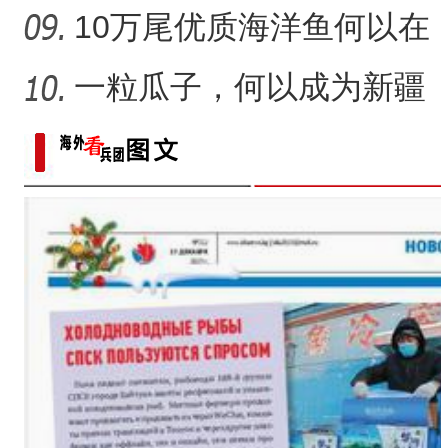
体验非遗技艺打卡地？
10万尾优质海洋鱼何以在
新疆沙漠里安家？
一粒瓜子，何以成为新疆
的名片？
标题：新“食”尚！“小份菜