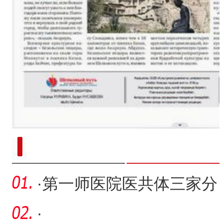
新疆南部红枣采收加工
·
第一师医院医共体三家分
院通过全国胸痛救治单元
·