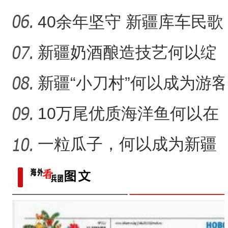
音乐何以传承不息？
40余年坚守 新疆库车民歌
传承人用歌声展现非遗魅
新疆奶酒酿造技艺何以绽
力
放光彩？
新疆“小刀村”何以成为游客
体验非遗技艺打卡地？
10万尾优质海洋鱼何以在
新疆沙漠里安家？
一粒瓜子，何以成为新疆
的名片？