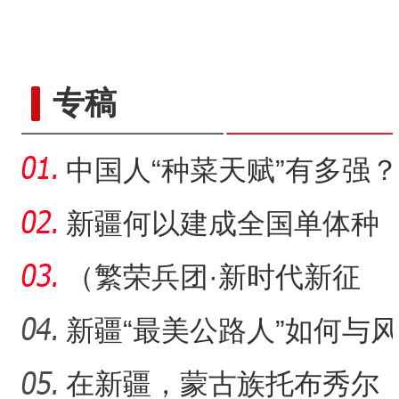
专稿
中国人“种菜天赋”有多强？
戈壁荒漠变“智慧农场
新疆何以建成全国单体种
植面积最大油莎豆示范基
（繁荣兵团·新时代新征
地
程）沙漠瀚海中的新疆兵
新疆“最美公路人”如何与风
团
沙“硬碰硬”？
在新疆，蒙古族托布秀尔