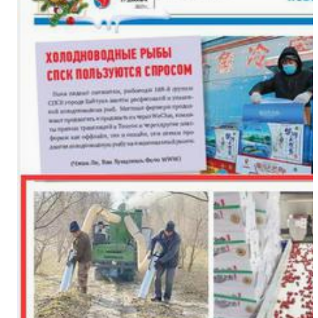
标题：新“食”尚！“小份菜