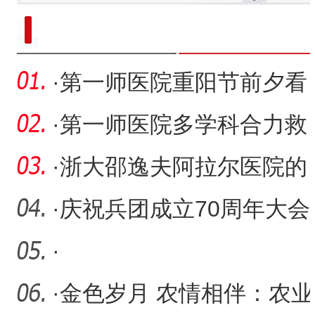
新疆南部红枣采收加工
·
第一师医院重阳节前夕看
望慰问离退休老干部及退
·
第一师医院多学科合力救
休
治危重症患者
·
浙大邵逸夫阿拉尔医院的
他们被点名表扬
·
庆祝兵团成立70周年大会
在第一师医院医共体干部
·
职
·
金色岁月 农情相伴：农业