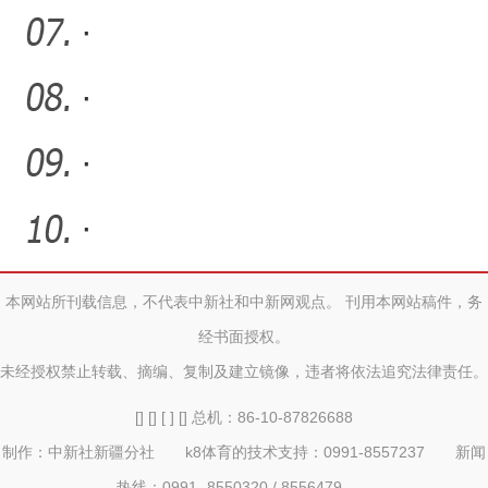
银行发布养老金融服务品
·
牌
·
·
·
本网站所刊载信息，不代表中新社和中新网观点。 刊用本网站稿件，务
经书面授权。
未经授权禁止转载、摘编、复制及建立镜像，违者将依法追究法律责任。
[] [] [ ] [] 总机：86-10-87826688
制作：中新社新疆分社 k8体育的技术支持：0991-8557237 新闻
热线：0991- 8550320 / 8556479