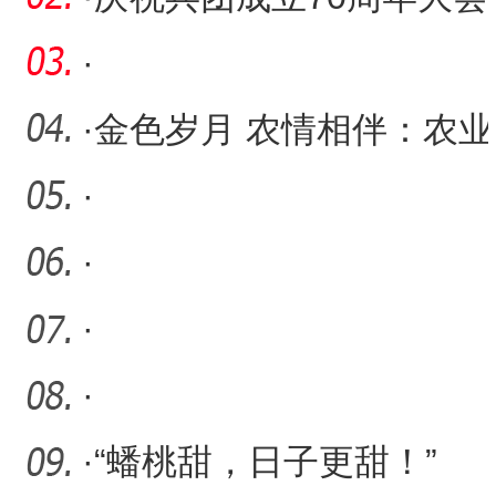
在第一师医院医共体干部
·
职
·
金色岁月 农情相伴：农业
银行发布养老金融服务品
·
牌
·
·
·
·
“蟠桃甜，日子更甜！”