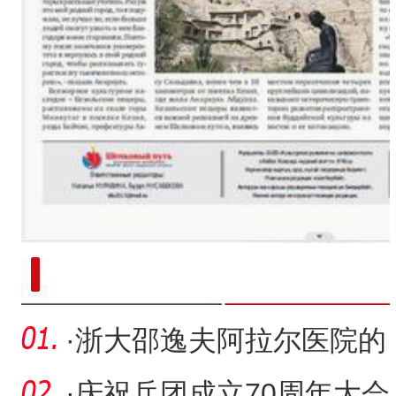
新疆南部红枣采收加工
·
浙大邵逸夫阿拉尔医院的
他们被点名表扬
·
庆祝兵团成立70周年大会