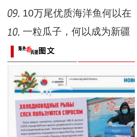
体验非遗技艺打卡地？
10万尾优质海洋鱼何以在
新疆沙漠里安家？
一粒瓜子，何以成为新疆
的名片？
标题：新“食”尚！“小份菜