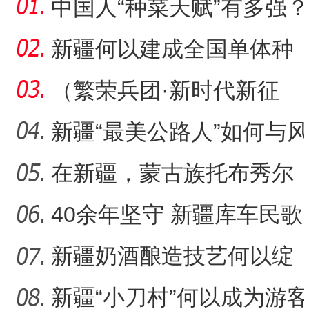
中国人“种菜天赋”有多强？
戈壁荒漠变“智慧农场
新疆何以建成全国单体种
植面积最大油莎豆示范基
（繁荣兵团·新时代新征
地
程）沙漠瀚海中的新疆兵
新疆“最美公路人”如何与风
团
沙“硬碰硬”？
在新疆，蒙古族托布秀尔
音乐何以传承不息？
40余年坚守 新疆库车民歌
传承人用歌声展现非遗魅
新疆奶酒酿造技艺何以绽
力
放光彩？
新疆“小刀村”何以成为游客