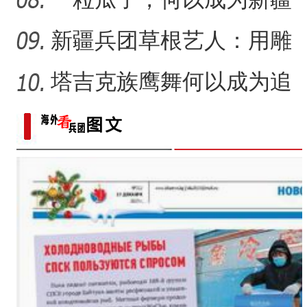
的名片？
新疆兵团草根艺人：用雕
塑述说“兵团故事”雕刻别
塔吉克族鹰舞何以成为追
求美好生活的展现？