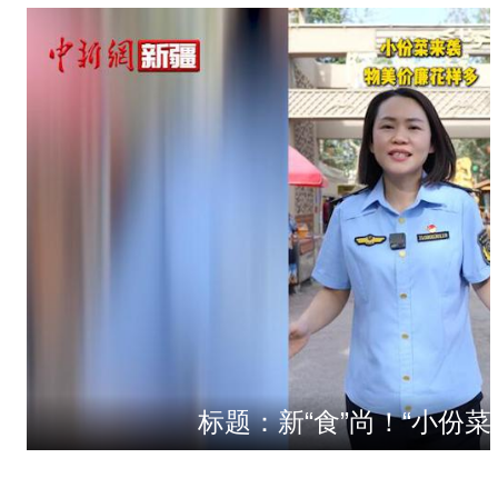
标题：新“食”尚！“小份菜