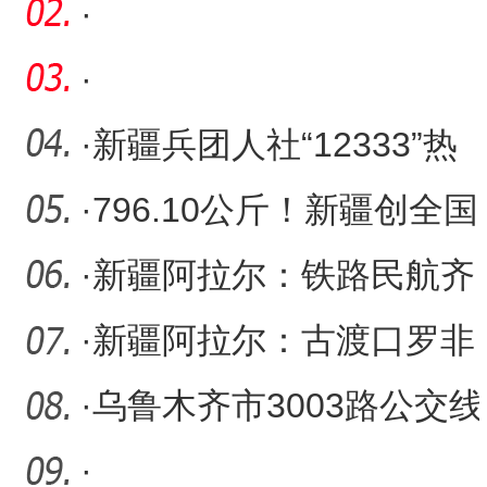
安精神学习班圆满结业
·
·
·
新疆兵团人社“12333”热
线服务24小时“不打烊”
·
796.10公斤！新疆创全国
春小麦百亩方高产纪录
·
新疆阿拉尔：铁路民航齐
发力 旅客出行更安心
·
新疆阿拉尔：古渡口罗非
鱼丰收 中秋节可尝鲜
·
乌鲁木齐市3003路公交线
路延伸至五家渠市
·