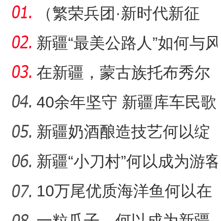
（繁荣兵团·新时代新征
程）沙漠瀚海中的新疆兵
新疆“最美公路人”如何与风
团
沙“硬碰硬”？
在新疆，蒙古族托布秀尔
音乐何以传承不息？
40余年坚守 新疆库车民歌
传承人用歌声展现非遗魅
新疆奶酒酿造技艺何以绽
“阿克苏是个好地方·四季之
力
放光彩？
新疆“小刀村”何以成为游客
体验非遗技艺打卡地？
10万尾优质海洋鱼何以在
新疆沙漠里安家？
一粒瓜子，何以成为新疆