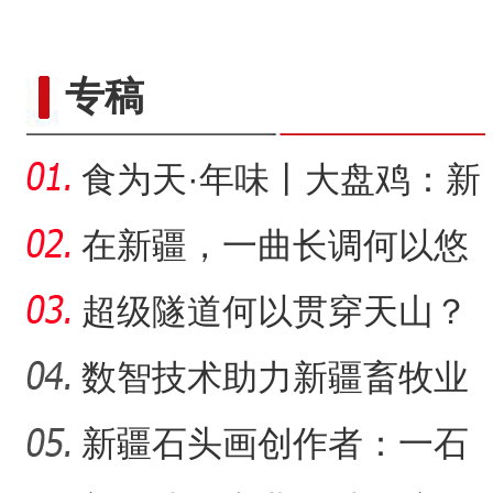
野生天鹅飞抵新疆开
专稿
食为天·年味丨大盘鸡：新
疆春节餐桌上的年味担当
在新疆，一曲长调何以悠
扬？
超级隧道何以贯穿天山？
数智技术助力新疆畜牧业
走“新”路
新疆石头画创作者：一石