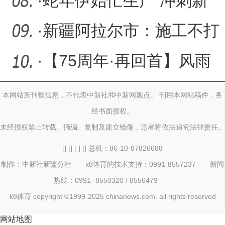
体总量突破3万户
·
蛇年伊始忙生产 冲刺新
年“开门红”
·
新疆阿拉尔市：施工不打
烊 建设冲刺忙
·
【75周年·再回首】风雨
春秋关山月——原第一师
本网站所刊载信息，不代表中新社和中新网观点。 刊用本网站稿件，务
经书面授权。
医
未经授权禁止转载、摘编、复制及建立镜像，违者将依法追究法律责任。
[] [] [ ] [] 总机：86-10-87826688
制作：中新社新疆分社 k8体育的技术支持：0991-8557237 新闻
热线：0991- 8550320 / 8556479
k8体育 copyright ©1999-2025 chinanews.com. all rights reserved
网站地图
新疆兵团冷水鱼热销