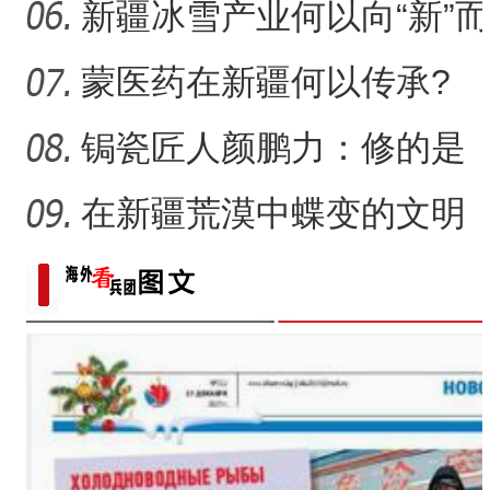
侨乡故事 | 从游客到创客：
一画乐在其中
新疆冰雪产业何以向“新”而
行？
蒙医药在新疆何以传承?
锔瓷匠人颜鹏力：修的是
瓷，也是“情”
在新疆荒漠中蝶变的文明
村镇
侨乡故事 | 新疆吐鲁番烘焙师