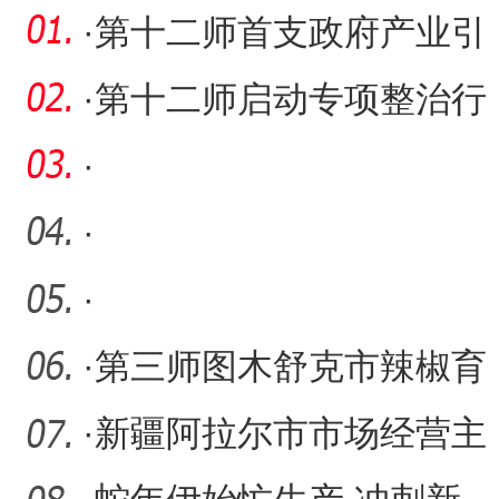
·
第十二师首支政府产业引
导母基金正式设立
·
第十二师启动专项整治行
动 为期两个月
·
·
·
·
第三师图木舒克市辣椒育
苗工作火热进行
·
新疆阿拉尔市市场经营主