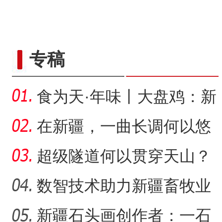
野生天鹅飞抵新疆开
专稿
食为天·年味丨大盘鸡：新
疆春节餐桌上的年味担当
在新疆，一曲长调何以悠
扬？
超级隧道何以贯穿天山？
数智技术助力新疆畜牧业
走“新”路
新疆石头画创作者：一石