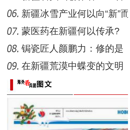
侨乡故事 | 从游客到创客：
一画乐在其中
新疆冰雪产业何以向“新”而
行？
蒙医药在新疆何以传承?
锔瓷匠人颜鹏力：修的是
瓷，也是“情”
在新疆荒漠中蝶变的文明
村镇