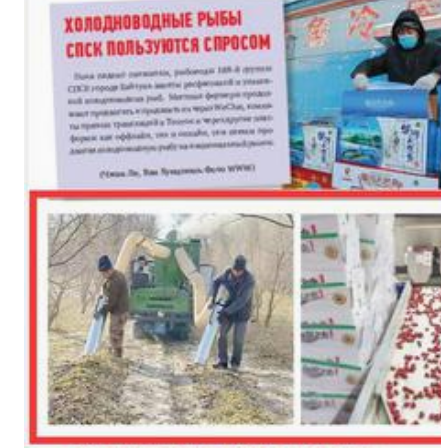
侨乡故事 | 新疆吐鲁番烘焙师