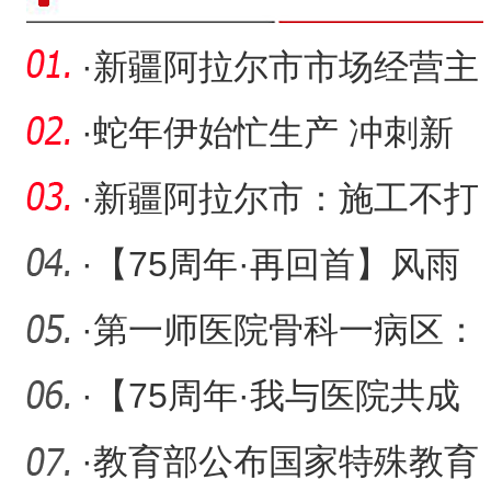
·
新疆阿拉尔市市场经营主
体总量突破3万户
·
蛇年伊始忙生产 冲刺新
年“开门红”
·
新疆阿拉尔市：施工不打
烊 建设冲刺忙
·
【75周年·再回首】风雨
春秋关山月——原第一师
·
第一师医院骨科一病区：
医
勇闯高龄手术“禁区”助老
·
【75周年·我与医院共成
长】向阳而生，逐光而行
·
教育部公布国家特殊教育