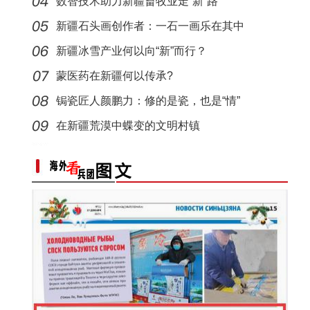
数智技术助力新疆畜牧业走“新”路
侨乡故事 | 从游客到创客：爱上喀什“慢生活
新疆石头画创作者：一石一画乐在其中
新疆冰雪产业何以向“新”而行？
蒙医药在新疆何以传承?
锔瓷匠人颜鹏力：修的是瓷，也是“情”
在新疆荒漠中蝶变的文明村镇
侨乡故事 | 新疆吐鲁番烘焙师“复刻”1400年