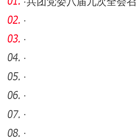
·
兵团党委八届九次全会召
开
·
·
·
·
·
·
·