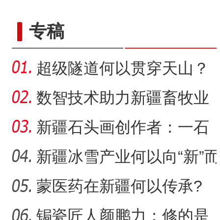
侨乡故事 | 从游客到创客：
专稿
超级隧道何以贯穿天山？
数智技术助力新疆畜牧业
走“新”路
新疆石头画创作者：一石
一画乐在其中
新疆冰雪产业何以向“新”而
行？
蒙医药在新疆何以传承?
侨乡故事 | 新疆吐鲁番烘焙师
锔瓷匠人颜鹏力：修的是