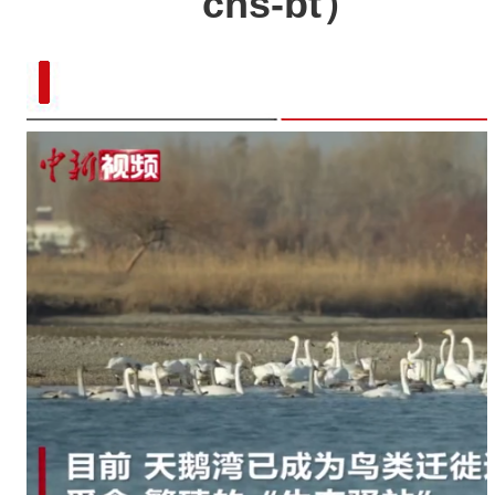
cns-bt）