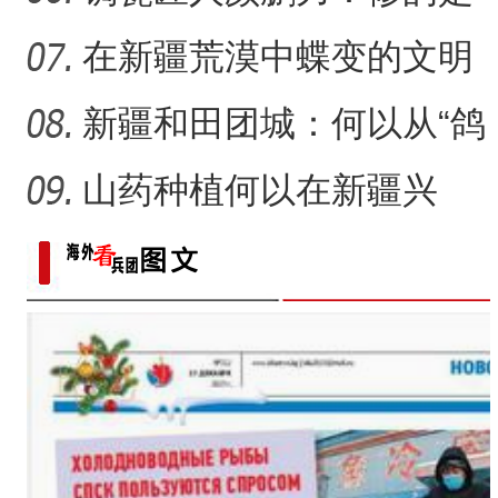
瓷，也是“情”
在新疆荒漠中蝶变的文明
村镇
新疆和田团城：何以从“鸽
子巷”到网红打卡地
山药种植何以在新疆兴
起？
侨乡故事 | 创业者青年古丽