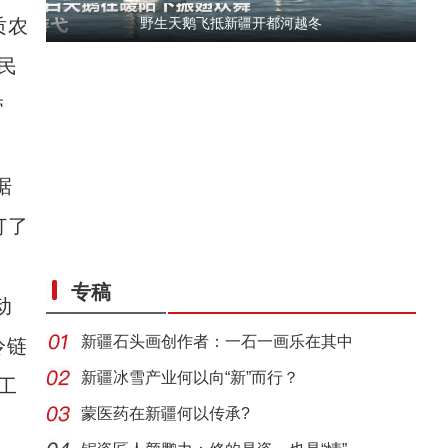
质农
野生天鹅飞抵新疆开都河越冬
民
带
据
订了
侨乡故事 | 从游客到创客：爱上喀什“慢生活
专稿
动
新疆石头画创作者：一石一画乐在其中
冷链
新疆冰雪产业何以向“新”而行？
工
蒙医药在新疆何以传承?