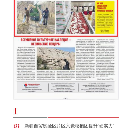
新疆南部红枣采收加工忙
·
新疆自贸试验区片区六党校抱团提升“硬实力”