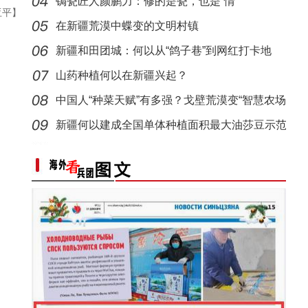
锔瓷匠人颜鹏力：修的是瓷，也是“情”
亚平】
侨乡故事 | 新疆吐鲁番烘焙师“复刻”1400年
在新疆荒漠中蝶变的文明村镇
新疆和田团城：何以从“鸽子巷”到网红打卡地
山药种植何以在新疆兴起？
中国人“种菜天赋”有多强？戈壁荒漠变“智慧农场
新疆何以建成全国单体种植面积最大油莎豆示范
基地
侨乡故事 | 创业者青年古丽菲亚·库尔班：让