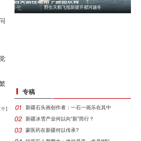
野生天鹅飞抵新疆开都河越冬
问
党
侨乡故事 | 从游客到创客：爱上喀什“慢生活
繁
专稿
新疆石头画创作者：一石一画乐在其中
亚平】
新疆冰雪产业何以向“新”而行？
蒙医药在新疆何以传承?