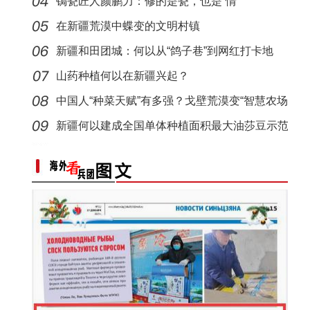
锔瓷匠人颜鹏力：修的是瓷，也是“情”
侨乡故事 | 新疆吐鲁番烘焙师“复刻”1400年
在新疆荒漠中蝶变的文明村镇
新疆和田团城：何以从“鸽子巷”到网红打卡地
山药种植何以在新疆兴起？
中国人“种菜天赋”有多强？戈壁荒漠变“智慧农场
新疆何以建成全国单体种植面积最大油莎豆示范
基地
侨乡故事 | 创业者青年古丽菲亚·库尔班：让