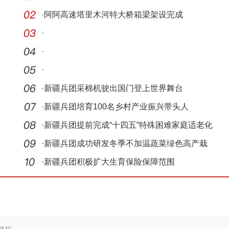
·
阿阿高速塔里木河特大桥箱梁架设完成
·
·
·
·
新疆兵团采棉机驶出国门登上世界舞台
·
新疆兵团培育100名乡村产业振兴带头人
·
新疆兵团提前完成“十四五”特殊困难家庭适老化
改
·
新疆兵团成功研发冬季不加温蔬菜绿色高产栽
培技术
·
新疆兵团积极扩大生育保险保障范围