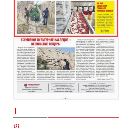
新疆南部红枣采收加工忙
·