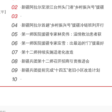
路
·
新疆阿拉尔至浙江台州头门港“乡村振兴号”援疆
亚平】
冷
·
·
新疆阿拉尔首趟“乡村振兴号”援疆冷链班列开行
·
第一师医院援疆专家林奕伟：温情救治患者获
赠锦旗
·
第一师医院援疆专家应雪：出最远的“门”援最好
的
·
第十二师持续实施适老化改造
·
新疆兵团第十二师召开招商引资推进会
·
新疆兵团提前完成“十四五”老旧小区改造计划
·