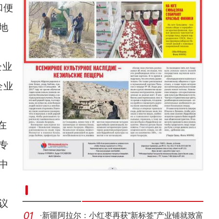
和便
新疆北屯市雾凇美景如画
地
企业
企业
在
专
中
新疆南部红枣采收加工忙
议
·
新疆阿拉尔：小红枣再获“新标签”产业铺就致富