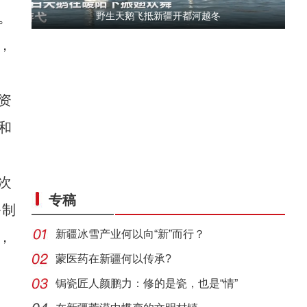
。
野生天鹅飞抵新疆开都河越冬
，
资
和
侨乡故事 | 从游客到创客：爱上喀什“慢生活
次
专稿
备制
新疆冰雪产业何以向“新”而行？
，
蒙医药在新疆何以传承?
锔瓷匠人颜鹏力：修的是瓷，也是“情”