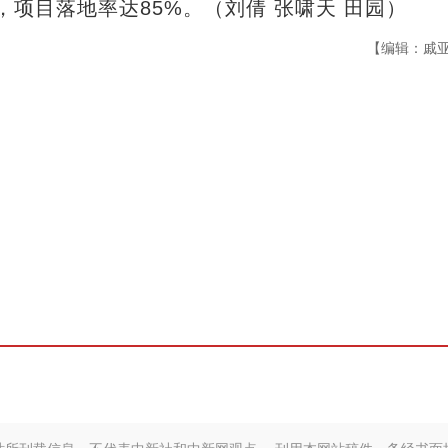
个，项目落地率达85%。（刘倩 张啸天 田园）
【编辑：戚