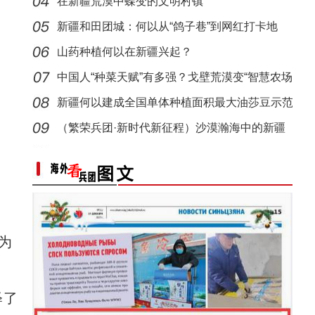
在新疆荒漠中蝶变的文明村镇
雪后新疆博斯腾湖南岸冬景如画
侨乡故事 | 新疆吐鲁番烘焙师“复刻”1400年
新疆和田团城：何以从“鸽子巷”到网红打卡地
山药种植何以在新疆兴起？
中国人“种菜天赋”有多强？戈壁荒漠变“智慧农场
新疆何以建成全国单体种植面积最大油莎豆示范
基地
（繁荣兵团·新时代新征程）沙漠瀚海中的新疆
兵团
畅享冰雪乐趣（组图）
侨乡故事 | 创业者青年古丽菲亚·库尔班：让
为
释了