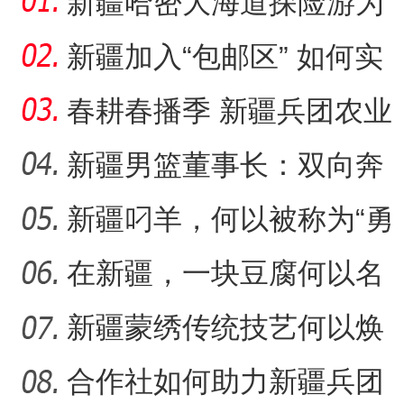
新疆哈密大海道探险游为
何受青睐？
新疆加入“包邮区” 如何实
现可持续发展？
春耕春播季 新疆兵团农业
何以持续“耕”新？
新疆男篮董事长：双向奔
赴，篮球成为新疆游子独
新疆叼羊，何以被称为“勇
特
敢者运动”？
在新疆，一块豆腐何以名
扬千里？
新疆蒙绣传统技艺何以焕
发生机？
合作社如何助力新疆兵团