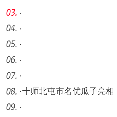
州
·
·
·
·
·
·
十师北屯市名优瓜子亮相
中国坚果果干食品展览会
·