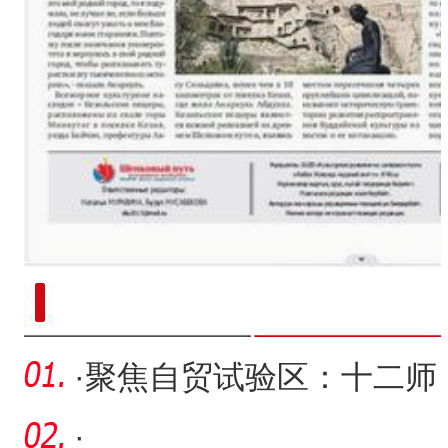
新疆南部红枣采收加工
·
聚焦自贸试验区：十二师
自贸试验区专班赴福州苏
·