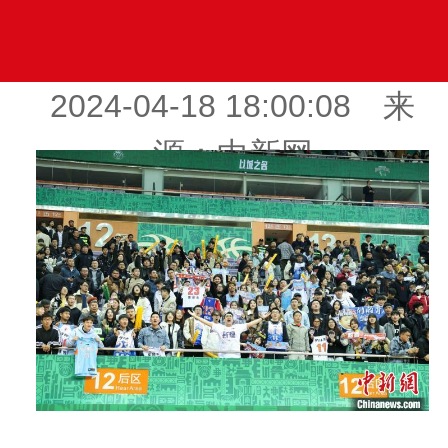
2024-04-18 18:00:08 来
源：中新网