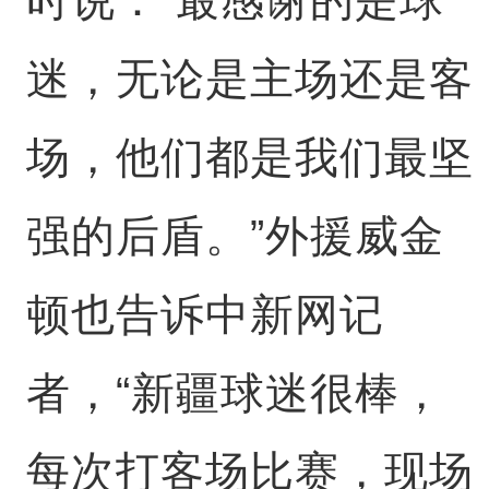
时说：“最感谢的是球
迷，无论是主场还是客
场，他们都是我们最坚
强的后盾。”外援威金
顿也告诉中新网记
者，“新疆球迷很棒，
每次打客场比赛，现场