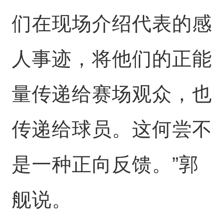
们在现场介绍代表的感
人事迹，将他们的正能
量传递给赛场观众，也
传递给球员。这何尝不
是一种正向反馈。”郭
舰说。