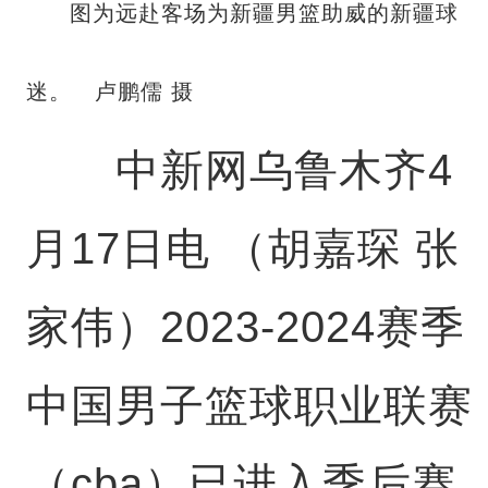
图为远赴客场为新疆男篮助威的新疆球
迷。 卢鹏儒 摄
中新网乌鲁木齐4
月17日电 （胡嘉琛 张
家伟）2023-2024赛季
中国男子篮球职业联赛
（cba）已进入季后赛