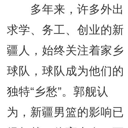
多年来，许多外出
求学、务工、创业的新
疆人，始终关注着家乡
球队，球队成为他们的
独特“乡愁”。郭舰认
为，新疆男篮的影响已