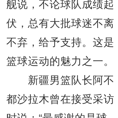
舰说，不论球队成绩起
伏，总有大批球迷不离
不弃，给予支持。这是
篮球运动的魅力之一。
新疆男篮队长阿不
都沙拉木曾在接受采访