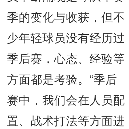
季的变化与收获，但不
少年轻球员没有经历过
季后赛，心态、经验等
方面都是考验。“季后
赛中，我们会在人员配
置、战术打法等方面进