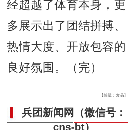
经超越了体育本身，更
多展示出了团结拼搏、
热情大度、开放包容的
良好氛围。（完）
【编辑：袁晶】
兵团新闻网
（微信号：
cns-bt）