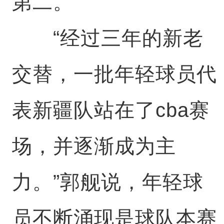
第二。
“经过三年的新老
交替，一批年轻球员代
表新疆队站在了cba赛
场，并逐渐成为主
力。”郭舰说，年轻球
员不断涌现是球队本赛