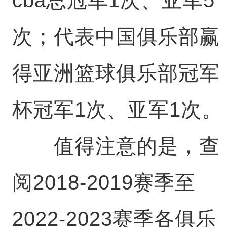
cba总冠军1次、亚军5
次；代表中国俱乐部赢
得亚洲篮球俱乐部冠军
杯冠军1次、亚军1次。
值得注意的是，查
阅2018-2019赛季至
2022-2023赛季各俱乐