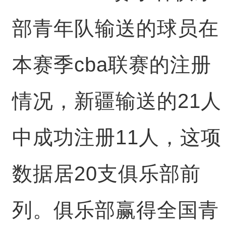
部青年队输送的球员在
本赛季cba联赛的注册
情况，新疆输送的21人
中成功注册11人，这项
数据居20支俱乐部前
列。俱乐部赢得全国青