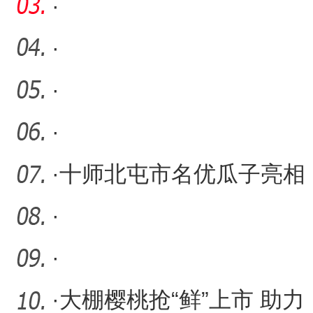
·
·
·
·
·
十师北屯市名优瓜子亮相
中国坚果果干食品展览会
·
·
·
大棚樱桃抢“鲜”上市 助力