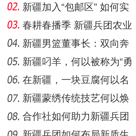
何受青睐？
新疆加入“包邮区” 如何实
现可持续发展？
春耕春播季 新疆兵团农业
何以持续“耕”新？
新疆男篮董事长：双向奔
赴，篮球成为新疆游子独
新疆叼羊，何以被称为“勇
特
敢者运动”？
在新疆，一块豆腐何以名
扬千里？
新疆蒙绣传统技艺何以焕
发生机？
合作社如何助力新疆兵团
民众“花样”增收？
新疆兵团如何布局新质生