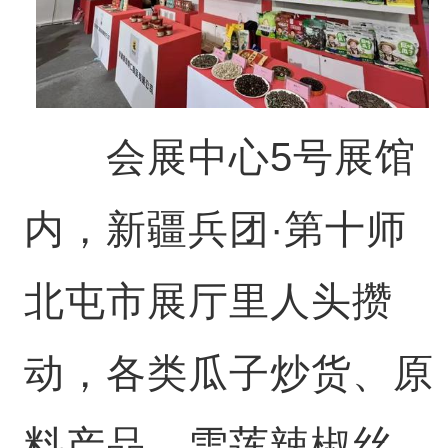
会展中心5号展馆
内，新疆兵团·第十师
北屯市展厅里人头攒
动，各类瓜子炒货、原
料产品、雪莲辣椒丝、