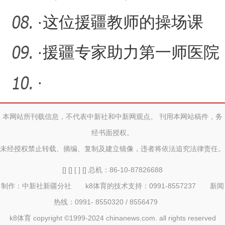
乡”山东寿光“播
·
这位援疆教师的操场课
堂，千里之外点亮心光
·
援疆专家助力第一师医院
开展“经导管心脏射频消融
·
本网站所刊载信息，不代表中新社和中新网观点。 刊用本网站稿件，务
经书面授权。
未经授权禁止转载、摘编、复制及建立镜像，违者将依法追究法律责任。
[] [] [ ] [] 总机：86-10-87826688
制作：中新社新疆分社 k8体育的技术支持：0991-8557237 新闻
热线：0991- 8550320 / 8556479
k8体育 copyright ©1999-2024 chinanews.com. all rights reserved