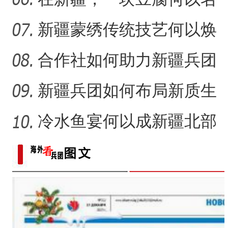
扬千里？
新疆蒙绣传统技艺何以焕
发生机？
合作社如何助力新疆兵团
民众“花样”增收？
新疆兵团如何布局新质生
产力的发展？
冷水鱼宴何以成新疆北部
的城市名片？