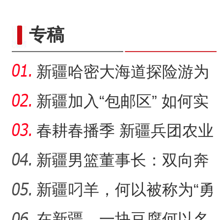
专稿
新疆哈密大海道探险游为
何受青睐？
新疆加入“包邮区” 如何实
现可持续发展？
春耕春播季 新疆兵团农业
何以持续“耕”新？
新疆男篮董事长：双向奔
赴，篮球成为新疆游子独
新疆叼羊，何以被称为“勇
特
敢者运动”？
在新疆，一块豆腐何以名