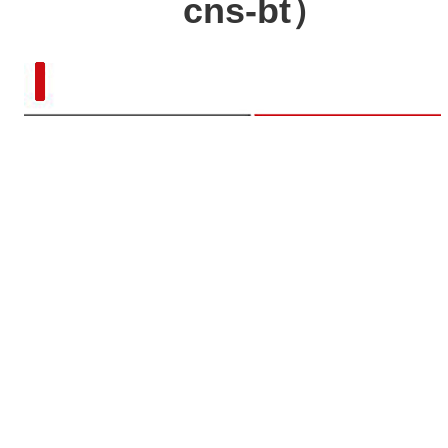
cns-bt）