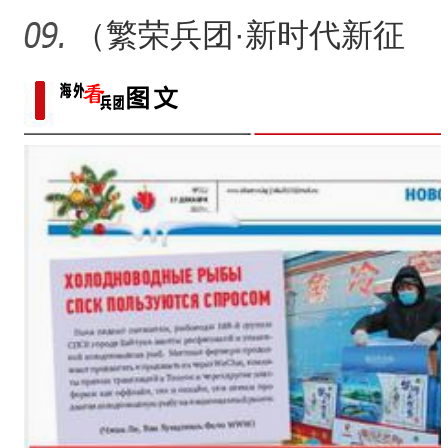
植面积最大油莎豆示范基
（繁荣兵团·新时代新征
地
程）沙漠瀚海中的新疆兵
团