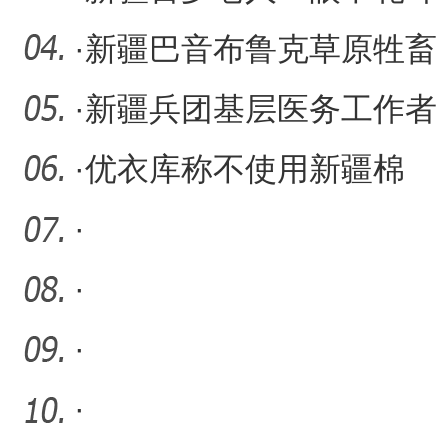
不聋 愿意接受新事物
·
新疆巴音布鲁克草原牲畜
陆续转入冬季牧场
·
新疆兵团基层医务工作者
李琳：37年扎根深山守护
·
优衣库称不使用新疆棉
牧
花，新疆棉花协会发声
·
·
·
·