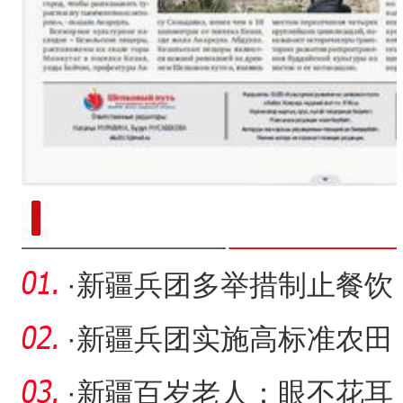
新疆南部红枣采收加工
·
新疆兵团多举措制止餐饮
浪费
·
新疆兵团实施高标准农田
提质增效行动
·
新疆百岁老人：眼不花耳