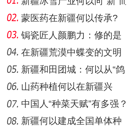
新疆冰雪产业何以向“新”而
行？
蒙医药在新疆何以传承?
锔瓷匠人颜鹏力：修的是
瓷，也是“情”
在新疆荒漠中蝶变的文明
村镇
新疆和田团城：何以从“鸽
候鸟集结新疆阿拉尔市
子巷”到网红打卡地
山药种植何以在新疆兴
起？
中国人“种菜天赋”有多强？
戈壁荒漠变“智慧农场
新疆何以建成全国单体种