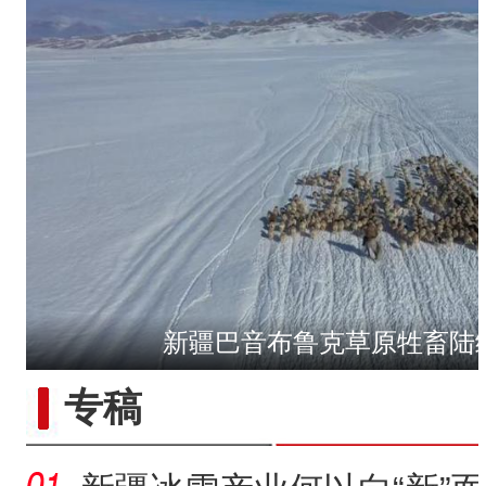
新疆巴音布鲁克草原牲畜陆
专稿