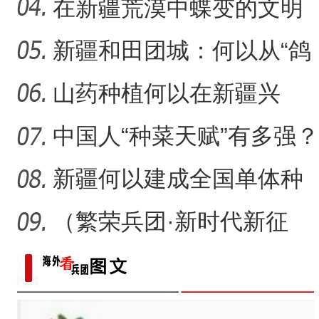
瓷，也是“情”
在新疆荒漠中蝶变的文明
村镇
新疆和田团城：何以从“鸽
候鸟集结新疆阿拉尔市
子巷”到网红打卡地
山药种植何以在新疆兴
起？
中国人“种菜天赋”有多强？
戈壁荒漠变“智慧农场
新疆何以建成全国单体种
植面积最大油莎豆示范基
（繁荣兵团·新时代新征
地
程）沙漠瀚海中的新疆兵
团