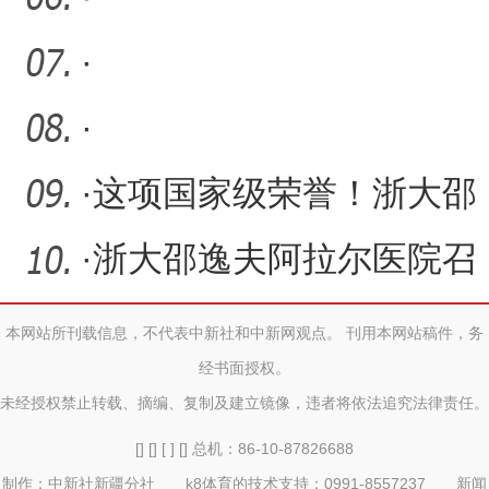
·
·
·
这项国家级荣誉！浙大邵
逸夫阿拉尔医院医共体16
·
浙大邵逸夫阿拉尔医院召
名
开深化医药卫生体制改革
本网站所刊载信息，不代表中新社和中新网观点。 刊用本网站稿件，务
经书面授权。
监
未经授权禁止转载、摘编、复制及建立镜像，违者将依法追究法律责任。
[] [] [ ] [] 总机：86-10-87826688
制作：中新社新疆分社 k8体育的技术支持：0991-8557237 新闻