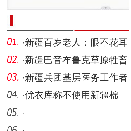
新疆南部红枣采收加工
·
新疆百岁老人：眼不花耳
不聋 愿意接受新事物
·
新疆巴音布鲁克草原牲畜
陆续转入冬季牧场
·
新疆兵团基层医务工作者
李琳：37年扎根深山守护
·
优衣库称不使用新疆棉
牧
花，新疆棉花协会发声
·
·