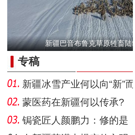
新疆巴音布鲁克草原牲畜陆
专稿
新疆冰雪产业何以向“新”而
行？
蒙医药在新疆何以传承?
锔瓷匠人颜鹏力：修的是