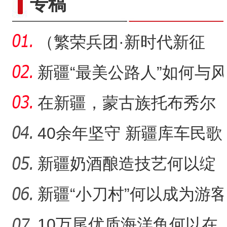
专稿
（繁荣兵团·新时代新征
程）沙漠瀚海中的新疆兵
新疆“最美公路人”如何与风
团
沙“硬碰硬”？
在新疆，蒙古族托布秀尔
音乐何以传承不息？
40余年坚守 新疆库车民歌
传承人用歌声展现非遗魅
新疆奶酒酿造技艺何以绽
标题：新“食”尚！“小份菜
力
放光彩？
新疆“小刀村”何以成为游客
体验非遗技艺打卡地？
10万尾优质海洋鱼何以在