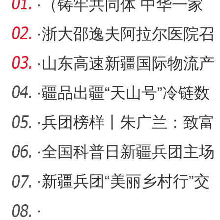
·
（铸牢共同体 中华一家
亲）新疆柯尔克孜族刺
·
浙大邵逸夫阿拉尔医院召
绣：马
开廉洁警示教育会议
·
山东高速新疆国际物流产
业园暨上合示范区新疆分
·
疆品出疆“天山号”冷链数
园
字班列首发 助力新疆葡萄
·
兵团榜样丨朱广兰：致富
不忘桑梓情 一片丹心暖乡
·
全国科普日新疆兵团主场
邻
活动启动仪式在阿拉尔市
·
新疆兵团“美丽乡村行”交
举
通安全巡回宣讲走进阿拉
·