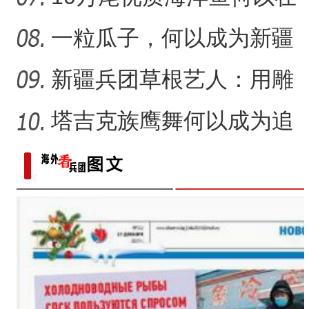
新疆沙漠里安家？
一粒瓜子，何以成为新疆
的名片？
新疆兵团草根艺人：用雕
塑述说“兵团故事”雕刻别
塔吉克族鹰舞何以成为追
求美好生活的展现？
“五一”假期，开都河天鹅