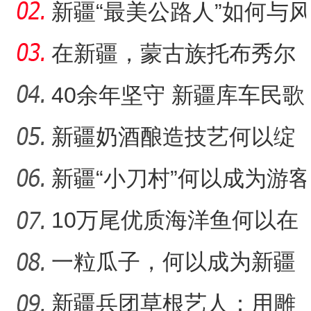
程）沙漠瀚海中的新疆兵
新疆“最美公路人”如何与风
团
沙“硬碰硬”？
在新疆，蒙古族托布秀尔
音乐何以传承不息？
40余年坚守 新疆库车民歌
传承人用歌声展现非遗魅
新疆奶酒酿造技艺何以绽
标题：新“食”尚！“小份菜
力
放光彩？
新疆“小刀村”何以成为游客
体验非遗技艺打卡地？
10万尾优质海洋鱼何以在
新疆沙漠里安家？
一粒瓜子，何以成为新疆
的名片？
新疆兵团草根艺人：用雕