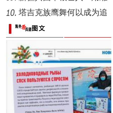
塑述说“兵团故事”雕刻别
塔吉克族鹰舞何以成为追
求美好生活的展现？
“五一”假期，开都河天鹅