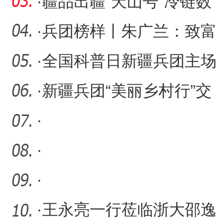
业园暨上合示范区新疆分
·
疆品出疆“天山号”冷链数
园
字班列首发 助力新疆葡萄
·
兵团榜样丨朱广兰：致富
不忘桑梓情 一片丹心暖乡
·
全国科普日新疆兵团主场
邻
活动启动仪式在阿拉尔市
·
新疆兵团“美丽乡村行”交
举
通安全巡回宣讲走进阿拉
·
·
·
·
王永亮一行莅临浙大邵逸