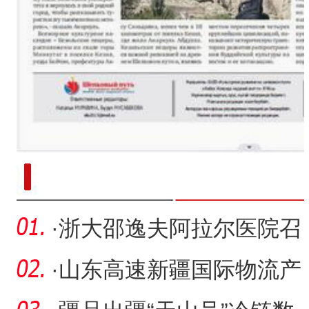
新疆南部红枣采收加工
·
浙大邵逸夫阿拉尔医院召
开廉洁警示教育会议
·
山东高速新疆国际物流产