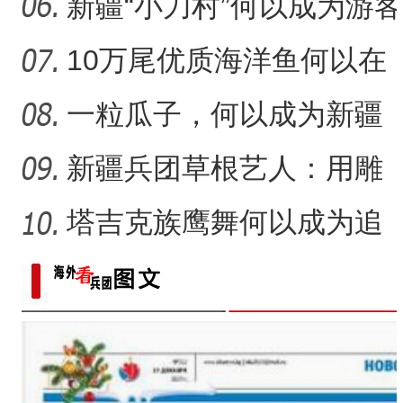
力
放光彩？
新疆“小刀村”何以成为游客
体验非遗技艺打卡地？
10万尾优质海洋鱼何以在
新疆沙漠里安家？
一粒瓜子，何以成为新疆
的名片？
新疆兵团草根艺人：用雕
塑述说“兵团故事”雕刻别
塔吉克族鹰舞何以成为追
求美好生活的展现？
“阿克苏是个好地方·四季之