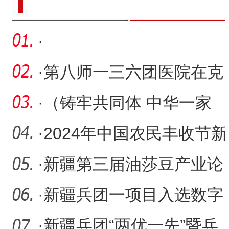
·
·
第八师一三六团医院在克
拉玛依小拐乡开展义诊活
·
（铸牢共同体 中华一家
动
亲）九鼎市场：各族商户
·
2024年中国农民丰收节新
携手
疆兵团主场活动举办
·
新疆第三届油莎豆产业论
坛暨产业推介会开幕
·
新疆兵团一项目入选数字
中国建设典型案例
·
新疆兵团“两优一先”暨兵