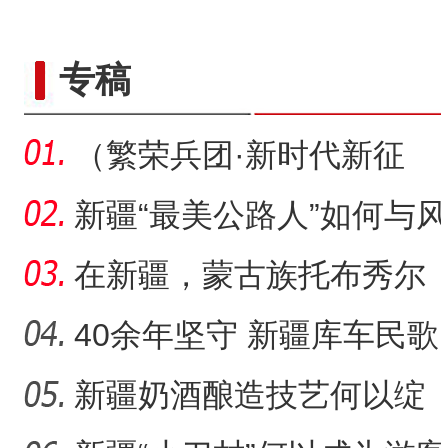
标题：新“食”尚！“小份菜
专稿
（繁荣兵团·新时代新征
程）沙漠瀚海中的新疆兵
新疆“最美公路人”如何与风
团
沙“硬碰硬”？
在新疆，蒙古族托布秀尔
音乐何以传承不息？
40余年坚守 新疆库车民歌
传承人用歌声展现非遗魅
新疆奶酒酿造技艺何以绽
“五一”假期，开都河天鹅