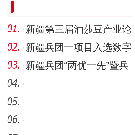
新疆南部红枣采收加工
·
新疆第三届油莎豆产业论
坛暨产业推介会开幕
·
新疆兵团一项目入选数字
中国建设典型案例
·
新疆兵团“两优一先”暨兵
团劳动模范、先进工作者
·
·
·