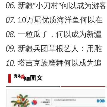
“五一”假期，开都河天鹅
力
放光彩？
新疆“小刀村”何以成为游客
体验非遗技艺打卡地？
10万尾优质海洋鱼何以在
新疆沙漠里安家？
一粒瓜子，何以成为新疆
的名片？
新疆兵团草根艺人：用雕
塑述说“兵团故事”雕刻别
塔吉克族鹰舞何以成为追
求美好生活的展现？
“阿克苏是个好地方·四季之