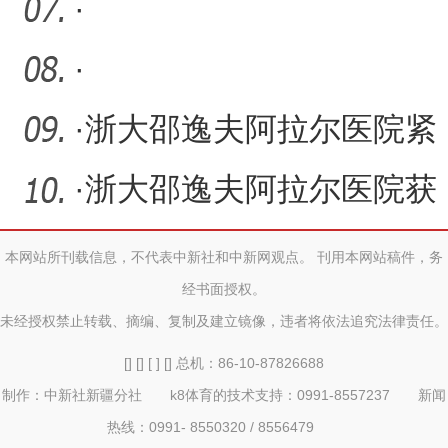
·
·
·
浙大邵逸夫阿拉尔医院紧
急医学救援队接受国家卫
·
浙大邵逸夫阿拉尔医院获
健
批兵团微创外科临床医学
本网站所刊载信息，不代表中新社和中新网观点。 刊用本网站稿件，务
经书面授权。
研
未经授权禁止转载、摘编、复制及建立镜像，违者将依法追究法律责任。
[] [] [ ] [] 总机：86-10-87826688
制作：中新社新疆分社 k8体育的技术支持：0991-8557237 新闻
热线：0991- 8550320 / 8556479