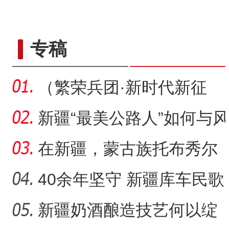
标题：新“食”尚！“小份菜
专稿
（繁荣兵团·新时代新征
程）沙漠瀚海中的新疆兵
新疆“最美公路人”如何与风
团
沙“硬碰硬”？
在新疆，蒙古族托布秀尔
音乐何以传承不息？
40余年坚守 新疆库车民歌
传承人用歌声展现非遗魅
新疆奶酒酿造技艺何以绽