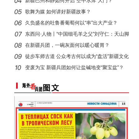
新疆巴州和静如何开启“空中水库”大门？
歌舞为媒 如何讲好新疆故事？
久负盛名的吐鲁番葡萄何以“串”出大产业？
东西问·人物丨“中国细毛羊之父”刘守仁：天山脚
在新疆兵团，一碗灰面何以暖心暖胃？
徒步车师古道 公众考古何以成为“盘活”新疆文化
遗
变废为宝 新疆兵团如何让盐碱地变“聚宝盆”？