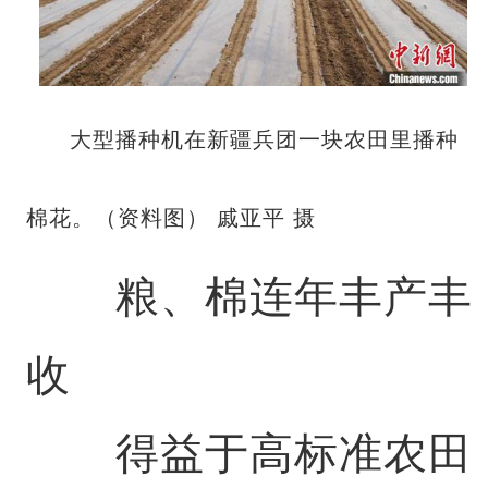
大型播种机在新疆兵团一块农田里播种
棉花。（资料图） 戚亚平 摄
粮、棉连年丰产丰
收
得益于高标准农田