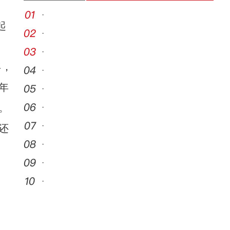
·
起
·
·
年，
·
年
·
。
·
·
还
·
·
·