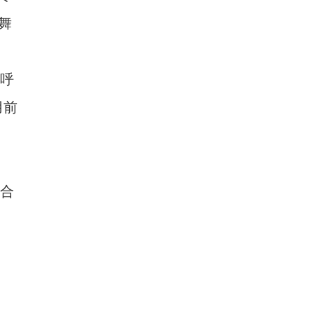
舞
呼
用前
新疆兵团一片水面成白天鹅迁徙“驿站”
界合