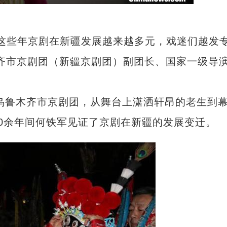
这些年京剧在新疆发展越来越多元，戏迷们越发
齐市京剧团（新疆京剧团）副团长、国家一级导
乌鲁木齐市京剧团，从舞台上潇洒轩昂的老生到
0余年间何铁军见证了京剧在新疆的发展变迁。