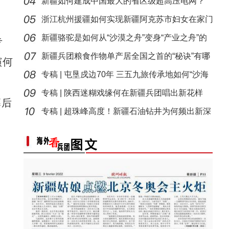
才济
新疆如何建成中国最大的省区级超高压电网？
浙江杭州援疆如何实现新疆阿克苏市妇女在家门
口创
新疆骆驼是如何从“沙漠之舟”变身“产业之舟”的
专
新疆兵团粮食作物单产居全国之首的“秘诀”有哪
演何
些
专稿 | 屯垦戍边70年 三五九旅传承地如何“沙海
播
专稿 | 陕西迷糊戏缘何在新疆兵团唱出新花样
幕后
专稿 | 超珠峰高度！新疆石油钻井为何频出新深
度？