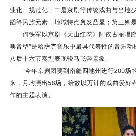
业化、规范化；二是京剧等传统戏曲与当地
蹈等民族元素，地域特点愈发凸显；第三则
何铁军以京剧《天山红花》阿依古丽唱腔为
唤音型”是哈萨克音乐中最具代表性的音乐动
八后十六节奏型表现骏马飞奔景象。
“今年京剧团要到南疆四地州进行200场的
来，月均演出58场，给数以万计的戏曲爱好
作的主题表演。