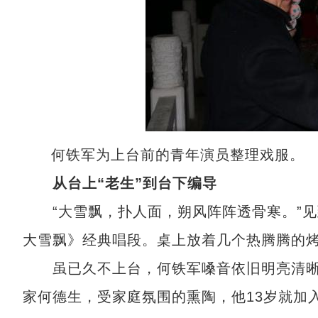
何铁军为上台前的青年演员整理戏服。
从台上“老生”到台下编导
“大雪飘，扑人面，朔风阵阵透骨寒。”见
大雪飘》经典唱段。桌上放着几个热腾腾的
虽已久不上台，何铁军嗓音依旧明亮清晰
家何德生，受家庭氛围的熏陶，他13岁就加