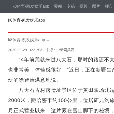
k8体育-凯发娱乐app
要闻
专稿
视频
图片
师市
k8体育-凯发娱乐app
k8体育-凯发娱乐app
→
2025-09-29 16:21:53 来源：中新网兵团
“4年前我就来过八大石，那时的路还不太
也非常美，体验感很好。”近日，正在新疆生
玩的徐智清满意地说。
八大石古村落遗址景区位于黄田农场北端
2000米，距哈密市约100公里，位居庙儿
月正式营业以来，这片藏在雪山脚下的秘境