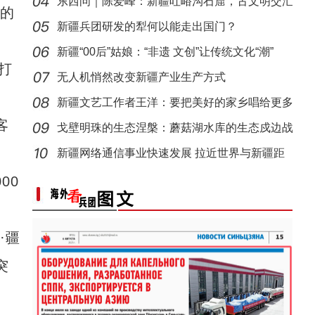
东西问｜陈爱峰：新疆吐峪沟石窟，古文明交汇
的
新疆阿克苏：长绒棉采收季
【与你为邻】吉国马戏表演技师：这里的人和
见证
新疆兵团研发的犁何以能走出国门？
新疆“00后”姑娘：“非遗 文创”让传统文化“潮”
打
无人机悄然改变新疆产业生产方式
新疆文艺工作者王洋：要把美好的家乡唱给更多
客
人听
戈壁明珠的生态涅槃：蘑菇湖水库的生态戍边战
新疆网络通信事业快速发展 拉近世界与新疆距
新疆柯坪：戈壁荒滩上长出“菜篮子”
离
00
第一师六团西梅进入采摘期
·疆
突