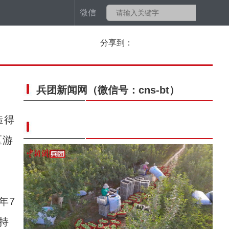
微信
分享到：
兵团新闻网
（微信号：cns-bt）
造得
区游
年7
持