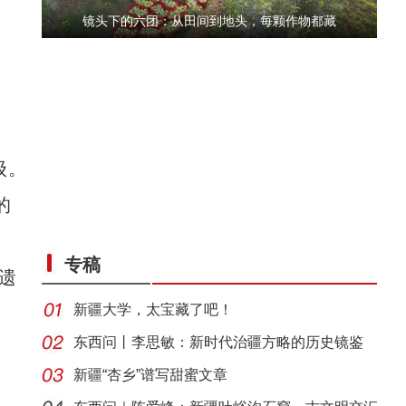
镜头下的六团：从田间到地头，每颗作物都藏
级。
的
六团举办花式足球挑战赛
专稿
遗
新疆大学，太宝藏了吧！
东西问丨李思敏：新时代治疆方略的历史镜鉴
新疆“杏乡”谱写甜蜜文章