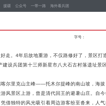
援疆
公众号
一带一路
海外看兵团
字号：
好走。4年后故地重游，不仅路修好了，景区打
产建设兵团第十三师新星市八大石古村落遗址景
喀尔里克山主峰——托木尔提峰的南山坡，海拔
沟旅游风景区上游，曾是清代回王的避暑山庄。自今
，凭借独特的风光吸引着周边游客纷至沓来，人气