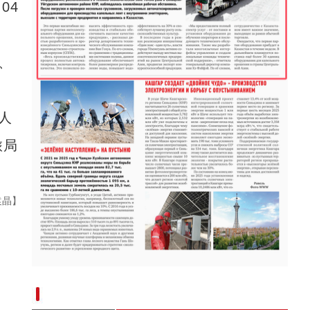
04
新疆阿克苏：手工艺人木扎帕尔和他的“葫芦
、
人
旅局
袁晶】
“兵团造”内镶贴片式滴灌带设备出口中亚