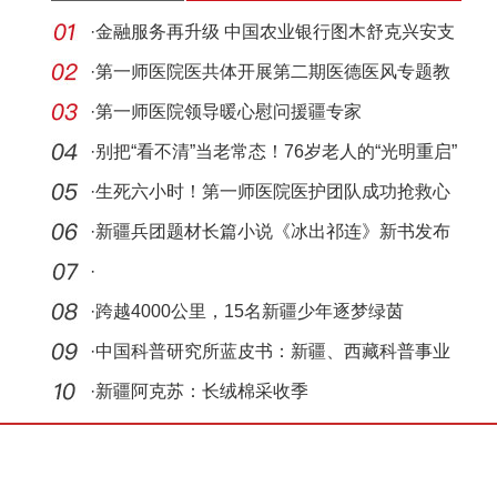
·
金融服务再升级 中国农业银行图木舒克兴安支
行开业
·
第一师医院医共体开展第二期医德医风专题教
育培训
·
第一师医院领导暖心慰问援疆专家
·
别把“看不清”当老常态！76岁老人的“光明重启”
·
生死六小时！第一师医院医护团队成功抢救心
梗患者
·
新疆兵团题材长篇小说《冰出祁连》新书发布
会举行
·
·
跨越4000公里，15名新疆少年逐梦绿茵
·
中国科普研究所蓝皮书：新疆、西藏科普事业
实现历
·
新疆阿克苏：长绒棉采收季