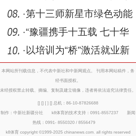
家团队万里守护边疆幼苗
·
第十三师新星市绿色动能
驱动高质量发展
·
“豫疆携手十五载 七十华
章谱新篇”主题文艺晚会将
·
以培训为“桥”激活就业新
动能
本网站所刊载信息，不代表中新社和中新网观点。 刊用本网站稿件，务
经书面授权。
未经授权禁止转载、摘编、复制及建立镜像，违者将依法追究法律责任。
[] [] [ ] [] 总机：86-10-87826688
制作：中新社新疆分社 k8体育的技术支持：0991-8557237 新闻
热线：0991- 8550320 / 8556479
k8体育 copyright ©1999-2025 chinanews.com. all rights reserved