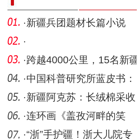
·
新疆兵团题材长篇小说
《冰出祁连》新书发布会
·
举行
·
跨越4000公里，15名新
少年逐梦绿茵
·
中国科普研究所蓝皮书：
新疆、西藏科普事业实现
·
新疆阿克苏：长绒棉采收
历
季
·
连环画《盖孜河畔的笑
声》
·
“浙”手护疆！浙大儿院专