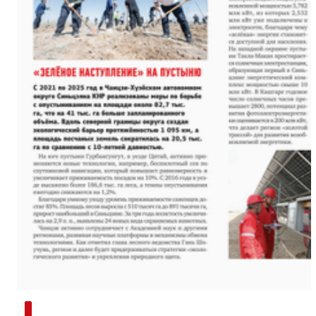
“兵团造”内镶贴片式滴灌带设备