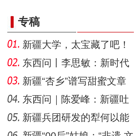
六团举办花式足球
专稿
新疆大学，太宝藏了吧！
东西问丨李思敏：新时代
治疆方略的历史镜鉴
新疆“杏乡”谱写甜蜜文章
东西问｜陈爱峰：新疆吐
峪沟石窟，古文明交汇见
新疆兵团研发的犁何以能
新疆阿克苏：长绒
【与你为邻】吉国马戏表演
证
走出国门？
新疆“00后”姑娘：“非遗 文