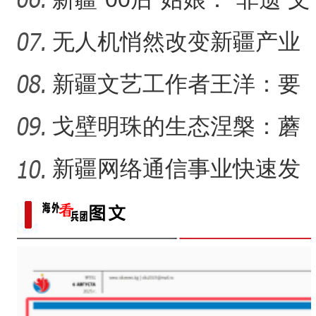
创”让传统文化“潮”
无人机悄然改变新疆产业
生产方式
新疆文艺工作者王洋：要
把美好的家乡唱给更多人
戈壁明珠的生态涅槃：蘑
听
菇湖水库的生态戍边战
新疆网络通信事业快速发
展 拉近世界与新疆距离
新疆柯坪：戈壁荒滩上长
第一师六团西梅进