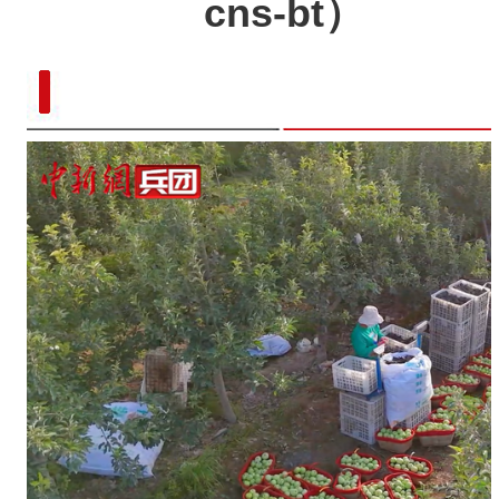
cns-bt）