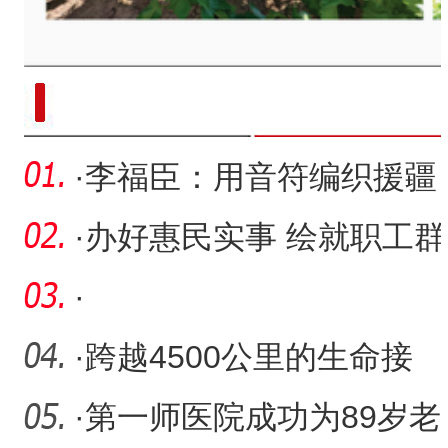
现代科技提升新疆兵团葡萄种
·
李福臣：用音符编织援疆
情
·
办好惠民实事 绘就职工群
众幸福底色
·
·
跨越4500公里的生命接
力：浙阿专家联手拆除“双
·
第一师医院成功为89岁老