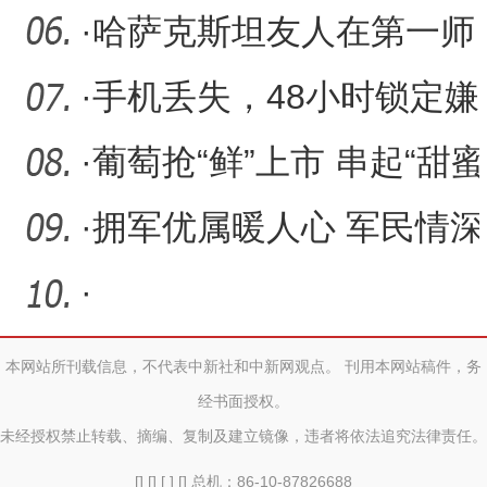
癌
人完成直肠癌手术
·
哈萨克斯坦友人在第一师
医院的跨境暖心诊疗之旅
·
手机丢失，48小时锁定嫌
疑人
·
葡萄抢“鲜”上市 串起“甜蜜
产业”
·
拥军优属暖人心 军民情深
谱新篇
·
本网站所刊载信息，不代表中新社和中新网观点。 刊用本网站稿件，务
经书面授权。
未经授权禁止转载、摘编、复制及建立镜像，违者将依法追究法律责任。
[] [] [ ] [] 总机：86-10-87826688