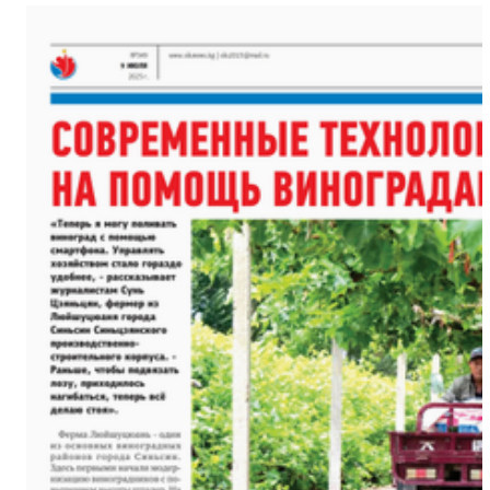
变
海外华文媒体打卡新疆喀什古
【与你为邻】西班牙机械师