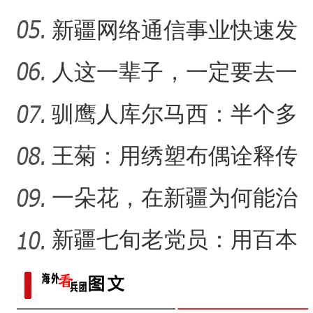
听
菇湖水库的生态戍边战
新疆网络通信事业快速发
新疆戈壁滩上番茄
【与你为邻】俄罗斯教授：
展 拉近世界与新疆距离
人这一辈子，一定要去一
趟新星市！
驯鹰人库尔马西：半个多
世纪的传统文化守望
王菊：用绣塑布偶诠释传
统符号与技艺
一朵花，在新疆为何能治
沙又致富？
新疆七旬老党员：用百本
日记记录村子半个多世纪