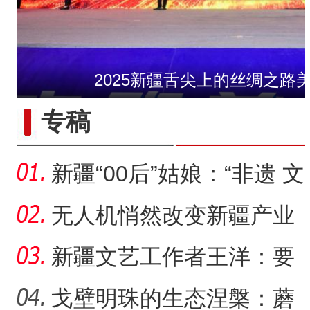
2025新疆舌尖上的丝绸之路
许登金：戈壁滩上的
专稿
新疆“00后”姑娘：“非遗 文
创”让传统文化“潮”
无人机悄然改变新疆产业
生产方式
新疆文艺工作者王洋：要
把美好的家乡唱给更多人
戈壁明珠的生态涅槃：蘑