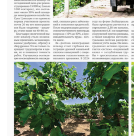
金秋时节丰收忙 万亩