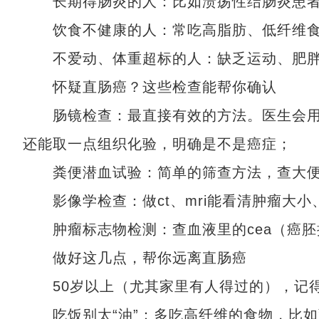
长期得肠炎的人：比如溃疡性结肠炎患
饮食不健康的人：常吃高脂肪、低纤维食
不爱动、体重超标的人：缺乏运动、肥胖
怀疑直肠癌？这些检查能帮你确认
肠镜检查：最直接有效的方法。医生会用
还能取一点组织化验，明确是不是癌症；
粪便潜血试验：简单的筛查方法，查大便
影像学检查：做ct、mri能看清肿瘤大小
肿瘤标志物检测：查血液里的cea（癌胚
做好这几点，帮你远离直肠癌
50岁以上（尤其家里有人得过的），记得
吃饭别太“油”：多吃高纤维的食物，比如