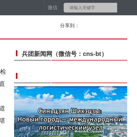
微信
分享到：
兵团新闻网
（微信号：cns-bt）
检
直
道
堪