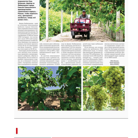
金秋时节丰收忙 万亩食葵喜丰收
现代科技提升新疆兵团葡萄种植效率