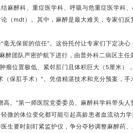
结麻醉科、重症医学科、呼吸与危重症医学科、
论（mdt）。其中，麻醉是最大难关，专家们反
毫无保留的信任”。这份托付让专家们下定决心
在麻醉团队严密护航下进行，由普外科二病区主任
现肿瘤位置极低、紧邻肛门且体积巨大（5厘米）
术（保肛手术）”。凭借精湛技术和充分预案，手
高。”第一师医院党委委员、麻醉科学科带头人
个轻微的体位变化都可能引起高龄患者血流动力学
醉医生要时刻盯紧监护仪，争分夺秒调整麻醉药、