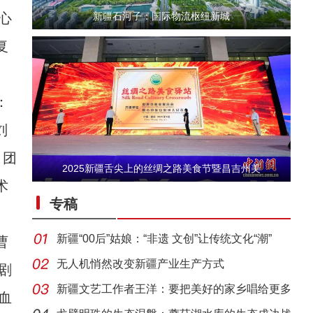
心
新疆石河子：国际物流枢纽新城
复
：
刘
，团
2025新疆舌尖上的丝绸之路美食节暨昌吉州美
许登金：戈壁滩上的绿色誓言
术
专稿
新疆“00后”姑娘：“非遗 文创”让传统文化“潮”
曹
无人机悄然改变新疆产业生产方式
剧
新疆文艺工作者王洋：要把美好的家乡唱给更多
血