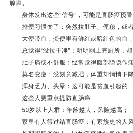
腺癌。
身体发出这些“信号”，可能是直肠癌预警
排便习惯变了：突然拉肚子、便秘，或者
大便带血：粪便里有鲜红或暗红色的血
总觉得“没拉干净”：明明刚上完厕所，却
肚子痛或不舒服：经常觉得腹部隐隐作痛
莫名变瘦：没刻意减肥，体重却悄悄下
浑身乏力、头晕：这可能是贫血引起的，
这些人要重点提防直肠癌
50岁以上人群：年龄越大，风险越高；
家里有人得过结直肠癌：有家族史的人风