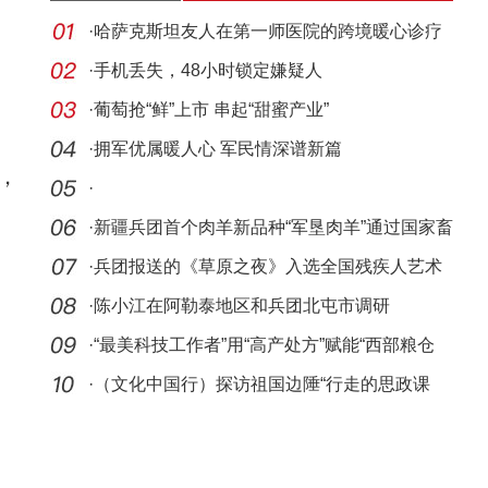
·
哈萨克斯坦友人在第一师医院的跨境暖心诊疗
之旅
·
手机丢失，48小时锁定嫌疑人
·
葡萄抢“鲜”上市 串起“甜蜜产业”
·
拥军优属暖人心 军民情深谱新篇
，
·
·
新疆兵团首个肉羊新品种“军垦肉羊”通过国家畜
禽
·
兵团报送的《草原之夜》入选全国残疾人艺术
汇演曲
·
陈小江在阿勒泰地区和兵团北屯市调研
·
“最美科技工作者”用“高产处方”赋能“西部粮仓
·
（文化中国行）探访祖国边陲“行走的思政课
堂”：