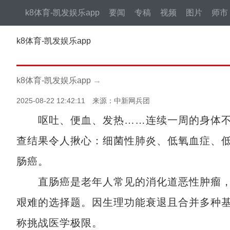
k8体育-凯发娱乐app
要闻
专稿
视频
图片
师市
k8体育-凯发娱乐app
k8体育-凯发娱乐app
→
2025-08-22 12:42:11 来源：中新网兵团
呕吐、便血、发热……连续一周的身体不适
查结果令人揪心：细菌性肺炎、低氧血症、
肠癌。
直肠癌是老年人常见的消化道恶性肿瘤，
艰难的选择题。因生理功能衰退且合并多种
称挑战医学极限。