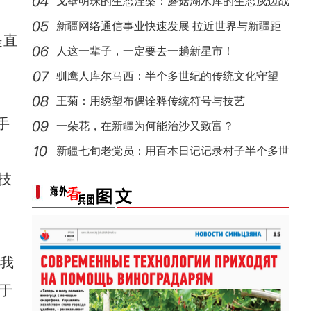
人听
戈壁明珠的生态涅槃：蘑菇湖水库的生态戍边战
新疆戈壁滩上番茄晾晒忙
【与你为邻】俄罗斯教授：有幸成为新疆发展
新疆网络通信事业快速发展 拉近世界与新疆距
是直
离
人这一辈子，一定要去一趟新星市！
驯鹰人库尔马西：半个多世纪的传统文化守望
王菊：用绣塑布偶诠释传统符号与技艺
手
一朵花，在新疆为何能治沙又致富？
新疆七旬老党员：用百本日记记录村子半个多世
海外华文媒体打卡新疆喀什古城 感受民俗风情
纪变
技
【与你为邻】西班牙机械师：希望能感受更多
我
于