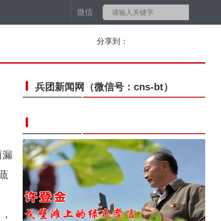
微信
分享到：
兵团新闻网
（微信号：cns-bt）
雨漏
蔬
造，