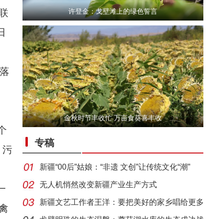
联
许登金：戈壁滩上的绿色誓言
日
过落
金秋时节丰收忙 万亩食葵喜丰收
【与你为邻】俄罗斯教授：有幸成为新疆发展
个
专稿
、污
新疆“00后”姑娘：“非遗 文创”让传统文化“潮”
无人机悄然改变新疆产业生产方式
一
新疆文艺工作者王洋：要把美好的家乡唱给更多
禽