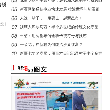
人听
戈壁明珠的生态涅槃：蘑菇湖水库的生态戍边战
魏巍
8国华裔青少年在新疆参与“中医药体验”活动
【与你为邻】西班牙机械师：希望能感受更多
新疆网络通信事业快速发展 拉近世界与新疆距
离
人这一辈子，一定要去一趟新星市！
袁晶】
驯鹰人库尔马西：半个多世纪的传统文化守望
王菊：用绣塑布偶诠释传统符号与技艺
一朵花，在新疆为何能治沙又致富？
新疆七旬老党员：用百本日记记录村子半个多世
探访新疆和田玉博物馆 感受“方寸之美”承载
纪变
【与你为邻】海比夫：用六种语言在霍尔果斯