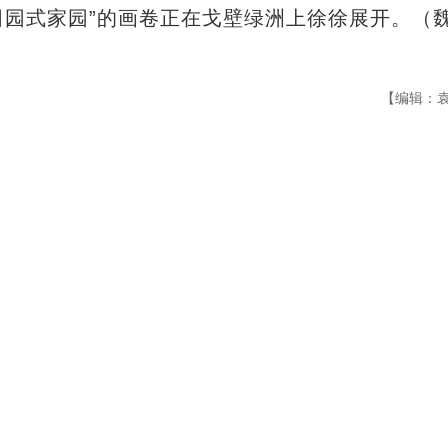
“田园式家园”的画卷正在戈壁绿洲上徐徐展开。（
【编辑：