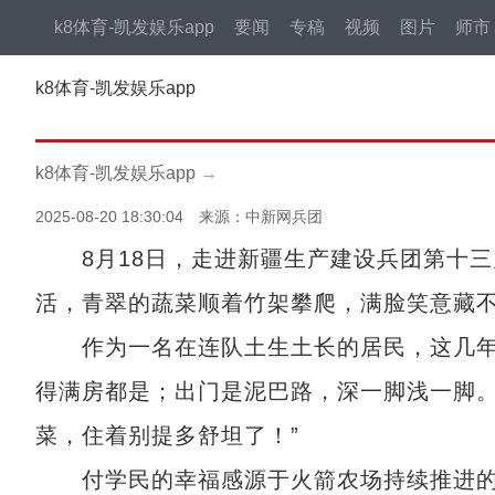
k8体育-凯发娱乐app
要闻
专稿
视频
图片
师市
k8体育-凯发娱乐app
k8体育-凯发娱乐app
→
2025-08-20 18:30:04 来源：中新网兵团
8月18日，走进新疆生产建设兵团第十三
活，青翠的蔬菜顺着竹架攀爬，满脸笑意藏不
作为一名在连队土生土长的居民，这几年连
得满房都是；出门是泥巴路，深一脚浅一脚
菜，住着别提多舒坦了！”
付学民的幸福感源于火箭农场持续推进的和