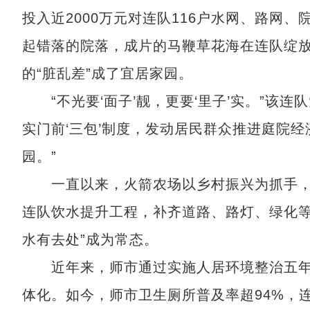
投入近2000万元对连队116户水网、路网
起错落的院落，成片的马鞭草花海在连队绽放
的“脏乱差”成了宜居家园。
“不光要‘面子’靓，更要‘里子’实。”该连
实门前‘三包’制度，发动居民群众推进庭院
园。”
一直以来，火箭农场以乡村振兴为抓手，累
连队饮水提升工程，补齐道路、路灯、绿化等
水有去处”成为常态。
近年来，师市通过实施人居环境整治五年行
体化。如今，师市卫生厕所普及率超94%，连