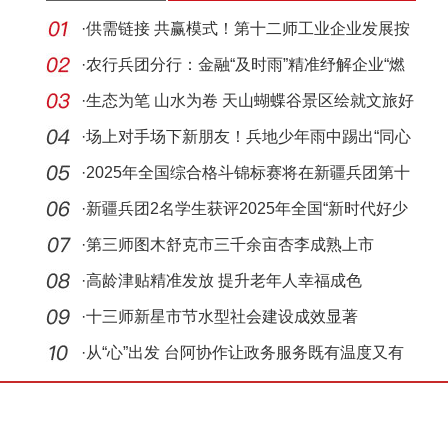
·
供需链接 共赢模式！第十二师工业企业发展按
下“加
·
农行兵团分行：金融“及时雨”精准纾解企业“燃
眉
·
生态为笔 山水为卷 天山蝴蝶谷景区绘就文旅好
风光
·
场上对手场下新朋友！兵地少年雨中踢出“同心
球”
·
2025年全国综合格斗锦标赛将在新疆兵团第十
二师开
·
新疆兵团2名学生获评2025年全国“新时代好少
年”
·
第三师图木舒克市三千余亩杏李成熟上市
·
高龄津贴精准发放 提升老年人幸福成色
·
十三师新星市节水型社会建设成效显著
·
从“心”出发 台阿协作让政务服务既有温度又有
速度