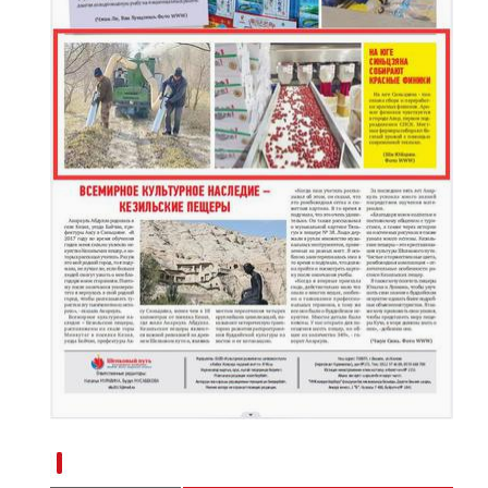
新疆杂话剧《兵团人家2》在乌鲁木齐上演
新疆南部红枣采收加工忙