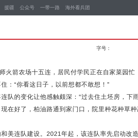
援疆
公众号
一带一路
海外看兵团
字号：
师火箭农场十五连，居民付学民正在自家菜园忙
住：“你看这日子，以前想都不敢想！”
队的变化让他感触颇深：“过去住土坯房，下
。现在好了，柏油路通到家门口，院里种花种草种
美连队建设。2021年起，该连队率先启动改