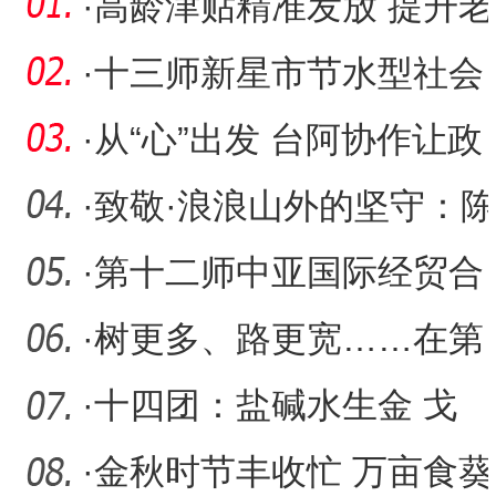
·
高龄津贴精准发放 提升老
年人幸福成色
·
十三师新星市节水型社会
建设成效显著
·
从“心”出发 台阿协作让政
务服务既有温度又有速度
·
致敬·浪浪山外的坚守：陈
仁彪，跨越5000公里的医
·
第十二师中亚国际经贸合
作商会成立
·
树更多、路更宽……在第
十二师生活超幸福
·
十四团：盐碱水生金 戈
壁“鲈跃”丰收图
·
金秋时节丰收忙 万亩食葵