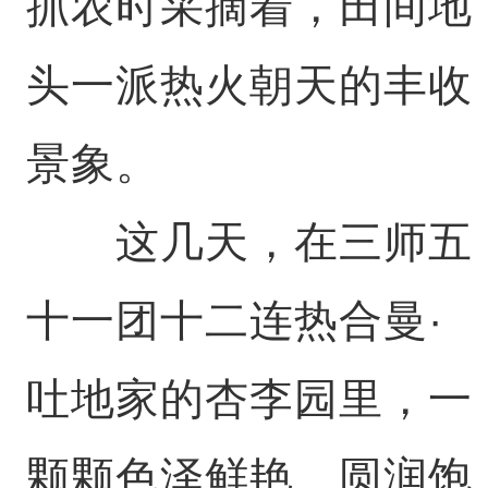
抓农时采摘着，田间地
头一派热火朝天的丰收
景象。
这几天，在三师五
十一团十二连热合曼·
吐地家的杏李园里，一
颗颗色泽鲜艳、圆润饱