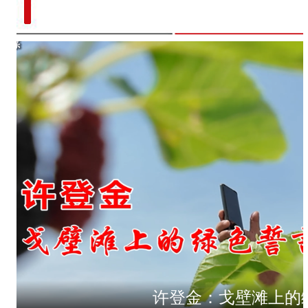
许登金：戈壁滩上的