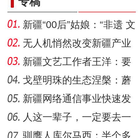
专稿
新疆“00后”姑娘：“非遗 文
创”让传统文化“潮”
无人机悄然改变新疆产业
生产方式
新疆文艺工作者王洋：要
把美好的家乡唱给更多人
戈壁明珠的生态涅槃：蘑
听
菇湖水库的生态戍边战
新疆网络通信事业快速发
8国华裔青少年在新疆参与“
【与你为邻】西班牙机械师
展 拉近世界与新疆距离
人这一辈子，一定要去一
趟新星市！
驯鹰人库尔马西：半个多