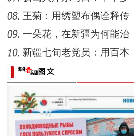
世纪的传统文化守望
王菊：用绣塑布偶诠释传
统符号与技艺
一朵花，在新疆为何能治
沙又致富？
新疆七旬老党员：用百本
日记记录村子半个多世纪
变
探访新疆和田玉博物馆 感受
【与你为邻】海比夫：用六