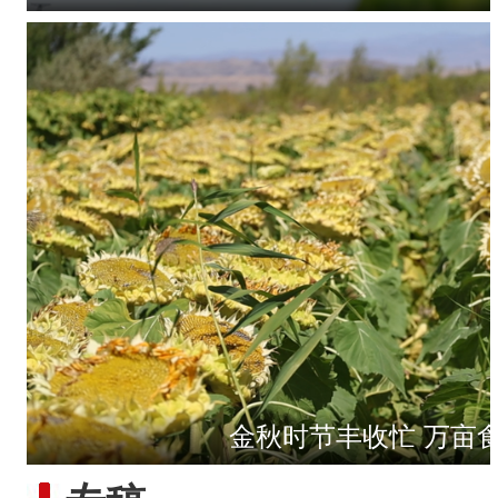
金秋时节丰收忙 万亩
【与你为邻】俄罗斯教授：