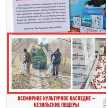
新疆杂话剧《兵团人家2》