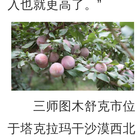
入也就更高了。”
三师图木舒克市位
于塔克拉玛干沙漠西北