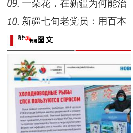
统符号与技艺
一朵花，在新疆为何能治
沙又致富？
新疆七旬老党员：用百本
日记记录村子半个多世纪
变
新疆杂话剧《兵团人家2》
【与你为邻】海比夫：用六