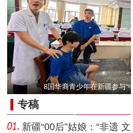
8国华裔青少年在新疆参与“
【与你为邻】俄罗斯教授：
专稿
新疆“00后”姑娘：“非遗 文