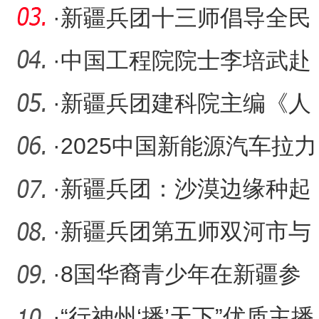
商环境持续升级
·
新疆兵团十三师倡导全民
阅读 共建书香社会
·
中国工程院院士李培武赴
团场考察 实地调研arc生
·
新疆兵团建科院主编《人
工砂应用技术标准》正式
·
2025中国新能源汽车拉力
实
锦标赛新疆博州·双河站开
·
新疆兵团：沙漠边缘种起
生态“金矿”
·
新疆兵团第五师双河市与
新疆社会科学院共建边疆
·
8国华裔青少年在新疆参
治
与“中医药体验”活动
·
“行神州‘播’天下”优质主播