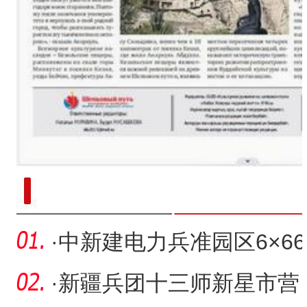
新疆南部红枣采收加工
·
中新建电力兵准园区6×66
万千瓦煤电项目开工
·
新疆兵团十三师新星市营