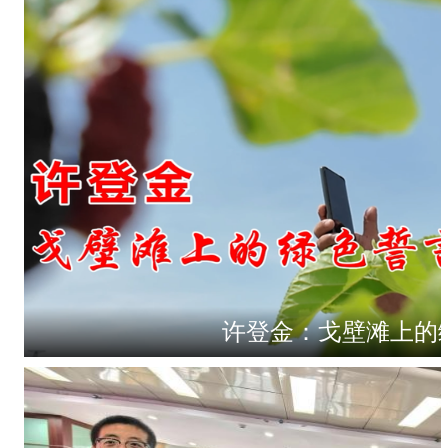
许登金：戈壁滩上的