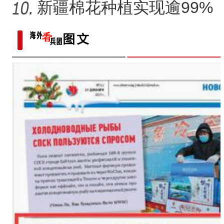
日记记录村子半个多世纪
新疆棉花种植实现逾99%
变
机械化播种
新疆阿拉尔市：天山牧场迎来