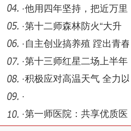
奔赴
·
他用四年坚持，把近万里
路走成了“回家路”
·
第十二师森林防火“大升
级”
·
自主创业搞养殖 蹚出青春
致富路
·
第十三师红星二场上半年
签约社会投资项目12个
·
积极应对高温天气 全力以
赴稳生产保民生
·
·
第一师医院：共享优质医