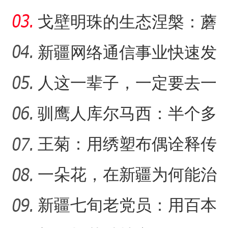
把美好的家乡唱给更多人
戈壁明珠的生态涅槃：蘑
听
菇湖水库的生态戍边战
新疆网络通信事业快速发
展 拉近世界与新疆距离
人这一辈子，一定要去一
“中国甜瓜之乡”103团第十
趟新星市！
驯鹰人库尔马西：半个多
世纪的传统文化守望
王菊：用绣塑布偶诠释传
统符号与技艺
一朵花，在新疆为何能治
沙又致富？
新疆七旬老党员：用百本