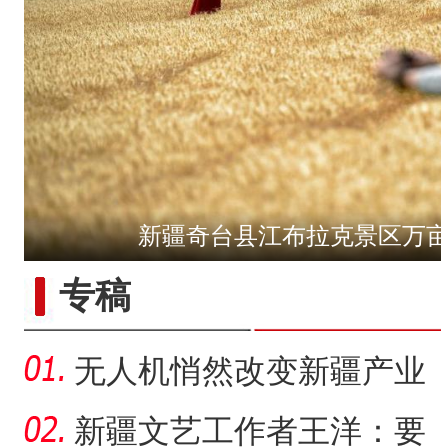
新疆奇台县江布拉克景区万
专稿
无人机悄然改变新疆产业
生产方式
新疆文艺工作者王洋：要