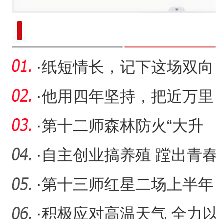
新疆南部红枣采收加工
·
纸短情长，记下这场双向
奔赴
·
他用四年坚持，把近万里
路走成了“回家路”
·
第十二师森林防火“大升
级”
·
自主创业搞养殖 蹚出青春
致富路
·
第十三师红星二场上半年
签约社会投资项目12个
·
积极应对高温天气 全力以