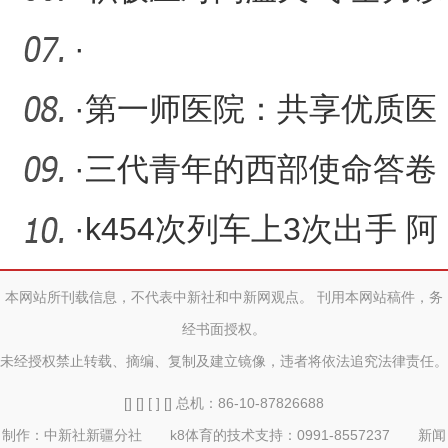
赴稳生产保民生
·
·
第一师医院：共享优质医
疗资源 守护兵地群众健康
·
三代青年的西部使命答卷
——兵团西部计划志愿者
·
k454次列车上3次出手 阿
出
拉尔这对医生夫妻好样的
本网站所刊载信息，不代表中新社和中新网观点。 刊用本网站稿件，务
经书面授权。
未经授权禁止转载、摘编、复制及建立镜像，违者将依法追究法律责任。
[] [] [ ] [] 总机：86-10-87826688
制作：中新社新疆分社 k8体育的技术支持：0991-8557237 新闻