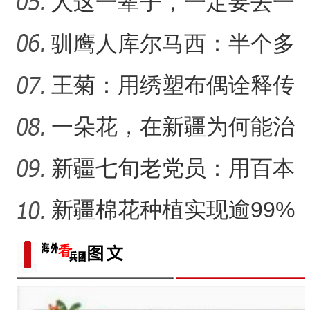
展 拉近世界与新疆距离
人这一辈子，一定要去一
“中国甜瓜之乡”103团第十
趟新星市！
驯鹰人库尔马西：半个多
世纪的传统文化守望
王菊：用绣塑布偶诠释传
统符号与技艺
一朵花，在新疆为何能治
沙又致富？
新疆七旬老党员：用百本
日记记录村子半个多世纪
新疆棉花种植实现逾99%
变
机械化播种