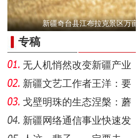
新疆奇台县江布拉克景区万
专稿
无人机悄然改变新疆产业
生产方式
新疆文艺工作者王洋：要
把美好的家乡唱给更多人
戈壁明珠的生态涅槃：蘑
听
菇湖水库的生态戍边战
新疆网络通信事业快速发