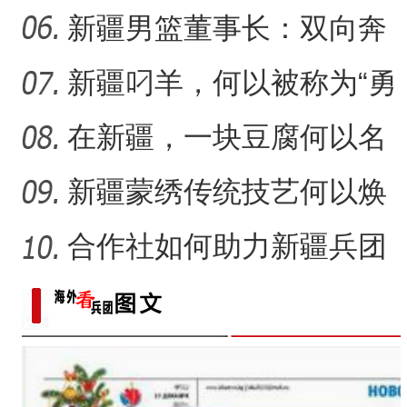
何以持续“耕”新？
新疆男篮董事长：双向奔
赴，篮球成为新疆游子独
新疆叼羊，何以被称为“勇
特
敢者运动”？
在新疆，一块豆腐何以名
扬千里？
新疆蒙绣传统技艺何以焕
发生机？
合作社如何助力新疆兵团
民众“花样”增收？