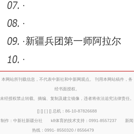
·
·
·
新疆兵团第一师阿拉尔
市：金融“活水”赋能高质量
·
本网站所刊载信息，不代表中新社和中新网观点。 刊用本网站稿件，务
经书面授权。
未经授权禁止转载、摘编、复制及建立镜像，违者将依法追究法律责任。
[] [] [ ] [] 总机：86-10-87826688
制作：中新社新疆分社 k8体育的技术支持：0991-8557237 新闻
热线：0991- 8550320 / 8556479