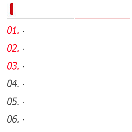
新疆南部红枣采收加工
·
·
·
·
·
·